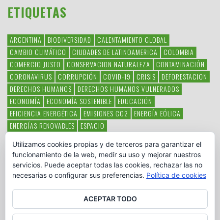
ETIQUETAS
ARGENTINA
BIODIVERSIDAD
CALENTAMIENTO GLOBAL
CAMBIO CLIMÁTICO
CIUDADES DE LATINOAMERICA
COLOMBIA
COMERCIO JUSTO
CONSERVACION NATURALEZA
CONTAMINACIÓN
CORONAVIRUS
CORRUPCIÓN
COVID-19
CRISIS
DEFORESTACION
DERECHOS HUMANOS
DERECHOS HUMANOS VULNERADOS
ECONOMÍA
ECONOMÍA SOSTENIBLE
EDUCACIÓN
EFICIENCIA ENERGÉTICA
EMISIONES CO2
ENERGÍA EÓLICA
ENERGÍAS RENOVABLES
ESPACIO
ESPECIES EN PELIGRO DE EXTINCIÓN
FAUNA LATINOAMERICANA
Utilizamos cookies propias y de terceros para garantizar el
HAMBRE
LATINOAMÉRICA
MEDIO AMBIENTE
MÉXICO
funcionamiento de la web, medir su uso y mejorar nuestros
OBJETIVOS DEL MILENIO
ONGS
PAZ
POBREZA
POESÍA
POLITICA
servicios. Puede aceptar todas las cookies, rechazar las no
PUEBLOS INDÍGENAS
RSC
RSE
SOBERANÍA ALIMENTARIA
necesarias o configurar sus preferencias.
Política de cookies
SOLIDARIDAD
SOSTENIBILIDAD
TECNOLOGÍA
VERTIDO PETROLEO
VIOLENCIA DE GÉNERO.
ACEPTAR TODO