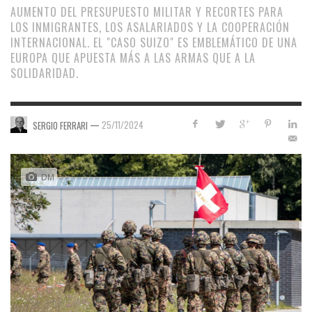
AUMENTO DEL PRESUPUESTO MILITAR Y RECORTES PARA
LOS INMIGRANTES, LOS ASALARIADOS Y LA COOPERACIÓN
INTERNACIONAL. EL "CASO SUIZO" ES EMBLEMÁTICO DE UNA
EUROPA QUE APUESTA MÁS A LAS ARMAS QUE A LA
SOLIDARIDAD.
—
25/11/2024
SERGIO FERRARI
DM