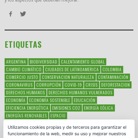
ETIQUETAS
ARGENTINA
BIODIVERSIDAD
CALENTAMIENTO GLOBAL
CAMBIO CLIMÁTICO
CIUDADES DE LATINOAMERICA
COLOMBIA
COMERCIO JUSTO
CONSERVACION NATURALEZA
CONTAMINACIÓN
CORONAVIRUS
CORRUPCIÓN
COVID-19
CRISIS
DEFORESTACION
DERECHOS HUMANOS
DERECHOS HUMANOS VULNERADOS
ECONOMÍA
ECONOMÍA SOSTENIBLE
EDUCACIÓN
EFICIENCIA ENERGÉTICA
EMISIONES CO2
ENERGÍA EÓLICA
ENERGÍAS RENOVABLES
ESPACIO
ESPECIES EN PELIGRO DE EXTINCIÓN
FAUNA LATINOAMERICANA
Utilizamos cookies propias y de terceros para garantizar el
HAMBRE
LATINOAMÉRICA
MEDIO AMBIENTE
MÉXICO
funcionamiento de la web, medir su uso y mejorar nuestros