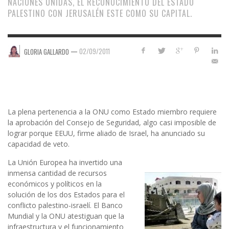
NACIONES UNIDAS, EL RECONOCIMIENTO DEL ESTADO
PALESTINO CON JERUSALÉN ESTE COMO SU CAPITAL.
—
02/09/2011
GLORIA GALLARDO
La plena pertenencia a la ONU como Estado miembro requiere
la aprobación del Consejo de Seguridad, algo casi imposible de
lograr porque EEUU, firme aliado de Israel, ha anunciado su
capacidad de veto.
La Unión Europea ha invertido una
inmensa cantidad de recursos
económicos y políticos en la
solución de los dos Estados para el
conflicto palestino-israelí. El Banco
Mundial y la ONU atestiguan que la
infraestructura y el funcionamiento