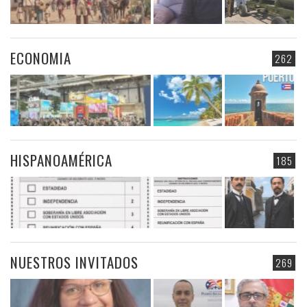
ECONOMIA
262
HISPANOAMÉRICA
185
NUESTROS INVITADOS
269