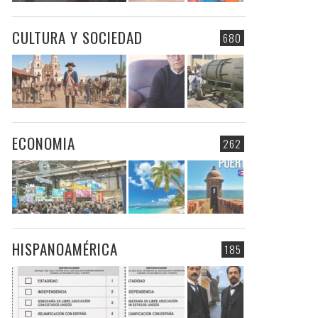
CULTURA Y SOCIEDAD
680
ECONOMIA
262
HISPANOAMÉRICA
185