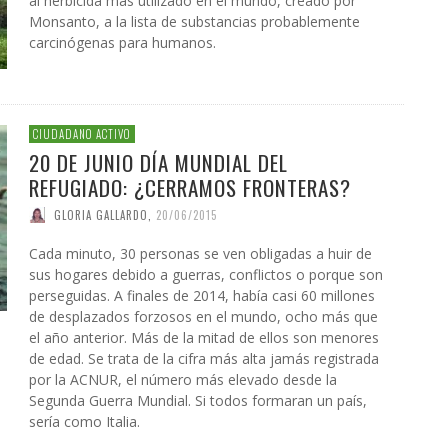
al herbicida más utilizado en el mundo, creado por
Monsanto, a la lista de substancias probablemente
carcinógenas para humanos.
CIUDADANO ACTIVO
20 DE JUNIO DÍA MUNDIAL DEL
REFUGIADO: ¿CERRAMOS FRONTERAS?
GLORIA GALLARDO
,
20/06/2015
Cada minuto, 30 personas se ven obligadas a huir de
sus hogares debido a guerras, conflictos o porque son
perseguidas. A finales de 2014, había casi 60 millones
de desplazados forzosos en el mundo, ocho más que
el año anterior. Más de la mitad de ellos son menores
de edad. Se trata de la cifra más alta jamás registrada
por la ACNUR, el número más elevado desde la
Segunda Guerra Mundial. Si todos formaran un país,
sería como Italia.