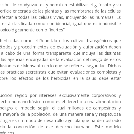
ión de coadyuvantes y permiten estabilizar el glifosato y su
uperficie encerada de las plantas y las membranas de las células
afectar a todas las células vivas, incluyendo las humanas. Es
está clasificada como confidencial, igual que es inadmisible
oxicológicamente como “inertes”.
 herbicidas como el RoundUp o los cultivos transgénicos que
métodos y procedimientos de evaluación y autorización deben
e a cabo de una forma transparente que incluya las distintas
 las agencias encargadas de la evaluación del riesgo de estos
lusiones de Monsanto en lo que se refiere a seguridad. Dichas
las prácticas secretistas que evitan evaluaciones completas y
obre los efectos de los herbicidas en la salud debe estar
ión regido por intereses exclusivamente corporativos y
erecho humano básico como es el derecho a una alimentación
n peligro el modelo según el cual millones de campesinos y
a mayoría de la población, de una manera sana y respetuosa
cología es un modo de desarrollo agrícola que ha demostrado
acia la concreción de ese derecho humano. Este modelo
génicos.