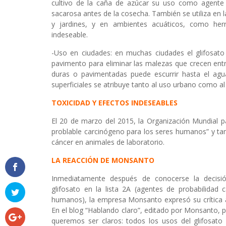
cultivo de la caña de azúcar su uso como agente 
sacarosa antes de la cosecha. También se utiliza en la
y jardines, y en ambientes acuáticos, como herr
indeseable.
-Uso en ciudades: en muchas ciudades el glifosato 
pavimento para eliminar las malezas que crecen entre
duras o pavimentadas puede escurrir hasta el agu
superficiales se atribuye tanto al uso urbano como al 
TOXICIDAD Y EFECTOS INDESEABLES
El 20 de marzo del 2015, la Organización Mundial pa
problable carcinógeno para los seres humanos” y t
cáncer en animales de laboratorio.
LA REACCIÓN DE MONSANTO
Inmediatamente después de conocerse la decisió
glifosato en la lista 2A (agentes de probabilidad 
humanos), la empresa Monsanto expresó su crítica a
En el blog “Hablando claro”, editado por Monsanto, p
queremos ser claros: todos los usos del glifosato 