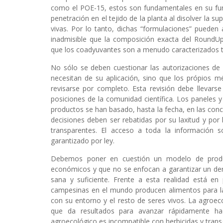
como el POE-15, estos son fundamentales en su func
penetración en el tejido de la planta al disolver la s
vivas. Por lo tanto, dichas “formulaciones” pueden 
inadmisible que la composición exacta del RoundUp 
que los coadyuvantes son a menudo caracterizados t
No sólo se deben cuestionar las autorizaciones de
necesitan de su aplicación, sino que los própios 
revisarse por completo. Esta revisión debe llevars
posiciones de la comunidad científica. Los paneles y
productos se han basado, hasta la fecha, en las conc
decisiones deben ser rebatidas por su laxitud y por 
transparentes. El acceso a toda la información s
garantizado por ley.
Debemos poner en cuestión un modelo de producc
económicos y que no se enfocan a garantizar un d
sana y suficiente. Frente a esta realidad está e
campesinas en el mundo producen alimentos para l
con su entorno y el resto de seres vivos. La agroe
que da resultados para avanzar rápidamente h
agroecológico es incompatible con herbicidas y trans