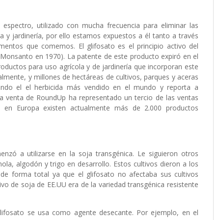
o espectro, utilizado con mucha frecuencia para eliminar las
a y jardinería, por ello estamos expuestos a él tanto a través
mentos que comemos. El glifosato es el principio activo del
Monsanto en 1970). La patente de este producto expiró en el
roductos para uso agrícola y de jardinería que incorporan este
almente, y millones de hectáreas de cultivos, parques y aceras
ndo el el herbicida más vendido en el mundo y reporta a
a venta de RoundUp ha representado un tercio de las ventas
, en Europa existen actualmente más de 2.000 productos
nzó a utilizarse en la soja transgénica. Le siguieron otros
ola, algodón y trigo en desarrollo. Estos cultivos dieron a los
s de forma total ya que el glifosato no afectaba sus cultivos
vo de soja de EE.UU era de la variedad transgénica resistente
l glifosato se usa como agente desecante. Por ejemplo, en el