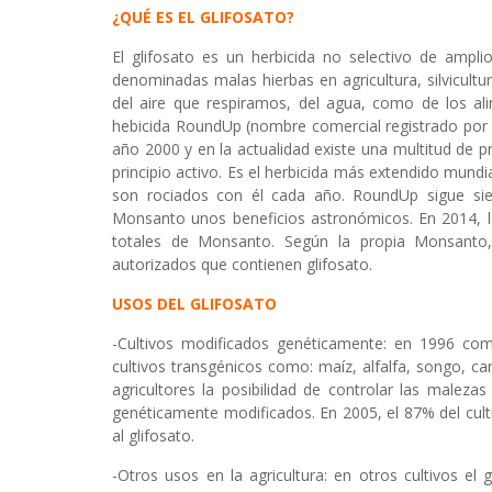
¿QUÉ ES EL GLIFOSATO?
El glifosato es un herbicida no selectivo de ampli
denominadas malas hierbas en agricultura, silvicultur
del aire que respiramos, del agua, como de los ali
hebicida RoundUp (nombre comercial registrado por 
año 2000 y en la actualidad existe una multitud de p
principio activo. Es el herbicida más extendido mundi
son rociados con él cada año. RoundUp sigue sie
Monsanto unos beneficios astronómicos. En 2014, l
totales de Monsanto. Según la propia Monsanto
autorizados que contienen glifosato.
USOS DEL GLIFOSATO
-Cultivos modificados genéticamente: en 1996 come
cultivos transgénicos como: maíz, alfalfa, songo, can
agricultores la posibilidad de controlar las maleza
genéticamente modificados. En 2005, el 87% del culti
al glifosato.
-Otros usos en la agricultura: en otros cultivos e