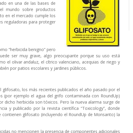
dado en una de las bases de
el mundo sobre productos
sato en el mercado cumple los
es reguladoras para proteger
como “herbicida benigno” pero
 puede ser muy grave, algo preocupante porque su uso está
el olivar andaluz, el cítrico valenciano, acequias de riego y
bién por patios escolares y jardines públicos.
l glifosato, los más recientes publicados el año pasado por el
dos (por ejemplo el agua del grifo contaminada con RoundUp)
r dicho herbicida son tóxicos. Pero la nueva alarma surge de
cia y publicado por la revista científica “Toxicology”, donde
e contienen glifosato (incluyendo el RoundUp de Monsanto) la
bicidas no mencionen la presencia de componentes adicionales