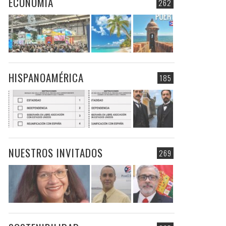
ECONOMIA
262
HISPANOAMÉRICA
185
NUESTROS INVITADOS
269