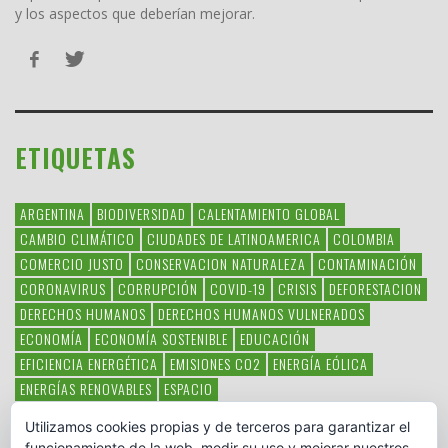
y los aspectos que deberían mejorar.
ETIQUETAS
ARGENTINA
BIODIVERSIDAD
CALENTAMIENTO GLOBAL
CAMBIO CLIMÁTICO
CIUDADES DE LATINOAMERICA
COLOMBIA
COMERCIO JUSTO
CONSERVACION NATURALEZA
CONTAMINACIÓN
CORONAVIRUS
CORRUPCIÓN
COVID-19
CRISIS
DEFORESTACION
DERECHOS HUMANOS
DERECHOS HUMANOS VULNERADOS
ECONOMÍA
ECONOMÍA SOSTENIBLE
EDUCACIÓN
EFICIENCIA ENERGÉTICA
EMISIONES CO2
ENERGÍA EÓLICA
ENERGÍAS RENOVABLES
ESPACIO
ESPECIES EN PELIGRO DE EXTINCIÓN
FAUNA LATINOAMERICANA
Utilizamos cookies propias y de terceros para garantizar el
HAMBRE
LATINOAMÉRICA
MEDIO AMBIENTE
MÉXICO
funcionamiento de la web, medir su uso y mejorar nuestros