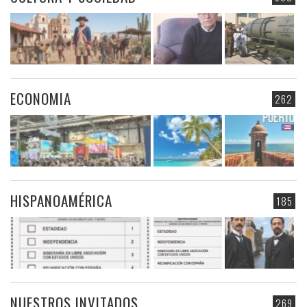
ECONOMIA
262
HISPANOAMÉRICA
185
NUESTROS INVITADOS
269