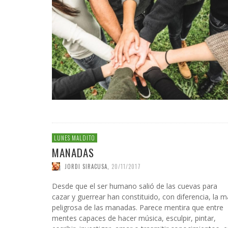
MUNDO
VARG
INICI
LA CO
JOS
LEN
IRÁN
COALI
PLATA
31/07/2
MANIFIESTO
LA CRÍTICA CULTURAL
EDUCACIÓN AMBIENTAL
RED
POLÍT
TURI
SER
CONFIDENCIAS
CHAFLÁN DE LETRAS
NATURALEZA
EDW
CAR
UNA OPINIÓN
ORGANISMOS GLOBALES
ANÁLISIS GLOBAL
RINCÓN DE POESÍA
SOLIDARIDAD Y ONGS
LUNES MALDITO
MANADAS
JORDI SIRACUSA
,
20/11/2017
Desde que el ser humano salió de las cuevas para
cazar y guerrear han constituido, con diferencia, la 
peligrosa de las manadas. Parece mentira que entre
mentes capaces de hacer música, esculpir, pintar,