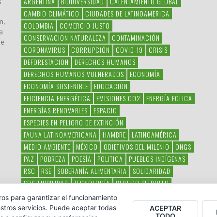
ARGENTINA
BIODIVERSIDAD
CALENTAMIENTO GLOBAL
s
CAMBIO CLIMÁTICO
CIUDADES DE LATINOAMERICA
n,
COLOMBIA
COMERCIO JUSTO
a
CONSERVACION NATURALEZA
CONTAMINACIÓN
ue
CORONAVIRUS
CORRUPCIÓN
COVID-19
CRISIS
DEFORESTACION
DERECHOS HUMANOS
DERECHOS HUMANOS VULNERADOS
ECONOMÍA
ECONOMÍA SOSTENIBLE
EDUCACIÓN
EFICIENCIA ENERGÉTICA
EMISIONES CO2
ENERGÍA EÓLICA
ENERGÍAS RENOVABLES
ESPACIO
ESPECIES EN PELIGRO DE EXTINCIÓN
FAUNA LATINOAMERICANA
HAMBRE
LATINOAMÉRICA
MEDIO AMBIENTE
MÉXICO
OBJETIVOS DEL MILENIO
ONGS
PAZ
POBREZA
POESÍA
POLITICA
PUEBLOS INDÍGENAS
RSC
RSE
SOBERANÍA ALIMENTARIA
SOLIDARIDAD
SOSTENIBILIDAD
TECNOLOGÍA
VERTIDO PETROLEO
VIOLENCIA DE GÉNERO.
ros para garantizar el funcionamiento
stros servicios. Puede aceptar todas
ACEPTAR
TODO