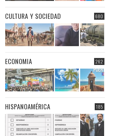
CULTURA Y SOCIEDAD
680
ECONOMIA
262
HISPANOAMÉRICA
185