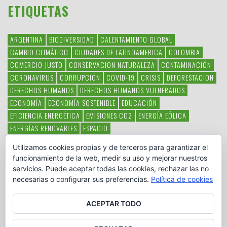
ETIQUETAS
ARGENTINA
BIODIVERSIDAD
CALENTAMIENTO GLOBAL
CAMBIO CLIMÁTICO
CIUDADES DE LATINOAMERICA
COLOMBIA
COMERCIO JUSTO
CONSERVACION NATURALEZA
CONTAMINACIÓN
CORONAVIRUS
CORRUPCIÓN
COVID-19
CRISIS
DEFORESTACION
DERECHOS HUMANOS
DERECHOS HUMANOS VULNERADOS
ECONOMÍA
ECONOMÍA SOSTENIBLE
EDUCACIÓN
EFICIENCIA ENERGÉTICA
EMISIONES CO2
ENERGÍA EÓLICA
ENERGÍAS RENOVABLES
ESPACIO
ESPECIES EN PELIGRO DE EXTINCIÓN
FAUNA LATINOAMERICANA
Utilizamos cookies propias y de terceros para garantizar el
HAMBRE
LATINOAMÉRICA
MEDIO AMBIENTE
MÉXICO
funcionamiento de la web, medir su uso y mejorar nuestros
OBJETIVOS DEL MILENIO
ONGS
PAZ
POBREZA
POESÍA
POLITICA
servicios. Puede aceptar todas las cookies, rechazar las no
PUEBLOS INDÍGENAS
RSC
RSE
SOBERANÍA ALIMENTARIA
necesarias o configurar sus preferencias.
Política de cookies
SOLIDARIDAD
SOSTENIBILIDAD
TECNOLOGÍA
VERTIDO PETROLEO
VIOLENCIA DE GÉNERO.
ACEPTAR TODO