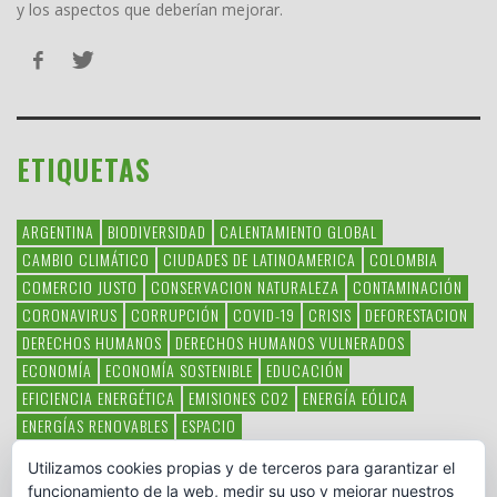
y los aspectos que deberían mejorar.
ETIQUETAS
ARGENTINA
BIODIVERSIDAD
CALENTAMIENTO GLOBAL
CAMBIO CLIMÁTICO
CIUDADES DE LATINOAMERICA
COLOMBIA
COMERCIO JUSTO
CONSERVACION NATURALEZA
CONTAMINACIÓN
CORONAVIRUS
CORRUPCIÓN
COVID-19
CRISIS
DEFORESTACION
DERECHOS HUMANOS
DERECHOS HUMANOS VULNERADOS
ECONOMÍA
ECONOMÍA SOSTENIBLE
EDUCACIÓN
EFICIENCIA ENERGÉTICA
EMISIONES CO2
ENERGÍA EÓLICA
ENERGÍAS RENOVABLES
ESPACIO
ESPECIES EN PELIGRO DE EXTINCIÓN
FAUNA LATINOAMERICANA
Utilizamos cookies propias y de terceros para garantizar el
HAMBRE
LATINOAMÉRICA
MEDIO AMBIENTE
MÉXICO
funcionamiento de la web, medir su uso y mejorar nuestros