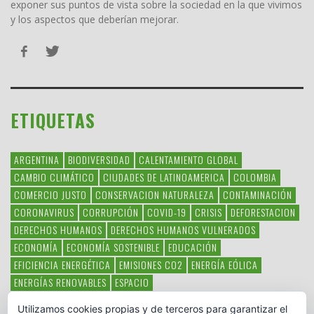
exponer sus puntos de vista sobre la sociedad en la que vivimos
y los aspectos que deberían mejorar.
ETIQUETAS
ARGENTINA
BIODIVERSIDAD
CALENTAMIENTO GLOBAL
CAMBIO CLIMÁTICO
CIUDADES DE LATINOAMERICA
COLOMBIA
COMERCIO JUSTO
CONSERVACION NATURALEZA
CONTAMINACIÓN
CORONAVIRUS
CORRUPCIÓN
COVID-19
CRISIS
DEFORESTACION
DERECHOS HUMANOS
DERECHOS HUMANOS VULNERADOS
ECONOMÍA
ECONOMÍA SOSTENIBLE
EDUCACIÓN
EFICIENCIA ENERGÉTICA
EMISIONES CO2
ENERGÍA EÓLICA
ENERGÍAS RENOVABLES
ESPACIO
ESPECIES EN PELIGRO DE EXTINCIÓN
FAUNA LATINOAMERICANA
Utilizamos cookies propias y de terceros para garantizar el