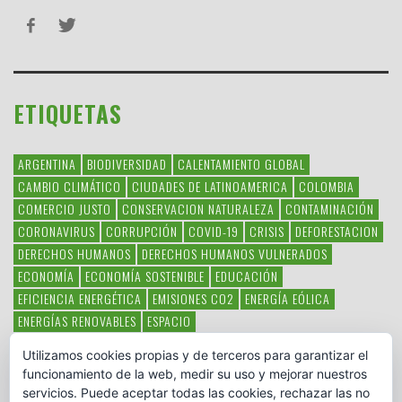
ETIQUETAS
ARGENTINA
BIODIVERSIDAD
CALENTAMIENTO GLOBAL
CAMBIO CLIMÁTICO
CIUDADES DE LATINOAMERICA
COLOMBIA
COMERCIO JUSTO
CONSERVACION NATURALEZA
CONTAMINACIÓN
CORONAVIRUS
CORRUPCIÓN
COVID-19
CRISIS
DEFORESTACION
DERECHOS HUMANOS
DERECHOS HUMANOS VULNERADOS
ECONOMÍA
ECONOMÍA SOSTENIBLE
EDUCACIÓN
EFICIENCIA ENERGÉTICA
EMISIONES CO2
ENERGÍA EÓLICA
ENERGÍAS RENOVABLES
ESPACIO
ESPECIES EN PELIGRO DE EXTINCIÓN
FAUNA LATINOAMERICANA
Utilizamos cookies propias y de terceros para garantizar el
HAMBRE
LATINOAMÉRICA
MEDIO AMBIENTE
MÉXICO
funcionamiento de la web, medir su uso y mejorar nuestros
OBJETIVOS DEL MILENIO
ONGS
PAZ
POBREZA
POESÍA
POLITICA
servicios. Puede aceptar todas las cookies, rechazar las no