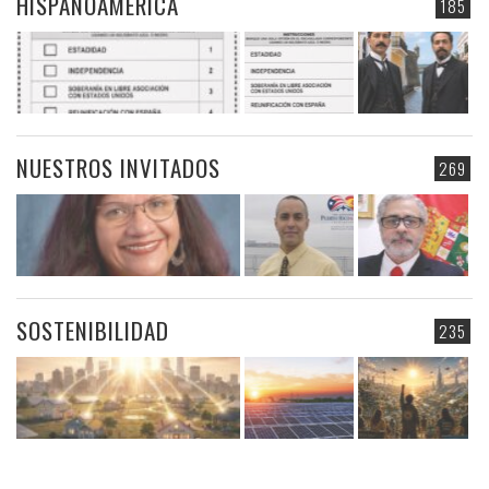
HISPANOAMÉRICA
185
NUESTROS INVITADOS
269
SOSTENIBILIDAD
235