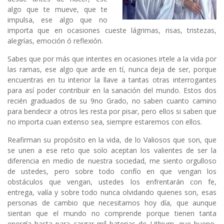
algo que te mueve, que te
impulsa, ese algo que no
importa que en ocasiones cueste lágrimas, risas, tristezas,
alegrías, emoción ó reflexión.
Sabes que por más que intentes en ocasiones irtele a la vida por
las ramas, ese algo que arde en tí, nunca deja de ser, porque
encuentras en tu interior la llave a tantas otras interrogantes
para así poder contribuir en la sanación del mundo. Estos dos
recién graduados de su 9no Grado, no saben cuanto camino
para bendecir a otros les resta por pisar, pero ellos si saben que
no importa cuan extenso sea, siempre estaremos con ellos.
Reafirman su propósito en la vida, de lo Valiosos que son, que
se unen a ese reto que solo aceptan los valientes de ser la
diferencia en medio de nuestra sociedad, me siento orgulloso
de ustedes, pero sobre todo confío en que vengan los
obstáculos que vengan, ustedes los enfrentarán con fe,
entrega, valía y sobre todo nunca olvidando quienes son, esas
personas de cambio que necesitamos hoy día, que aunque
sientan que el mundo no comprende porque tienen tanta
energía hasta para cargar míl baterias de Lithium, que bueno,