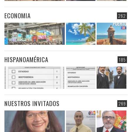
ECONOMIA
262
HISPANOAMÉRICA
185
NUESTROS INVITADOS
269