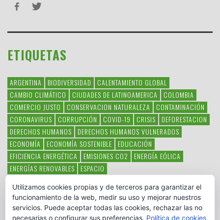
ETIQUETAS
ARGENTINA
BIODIVERSIDAD
CALENTAMIENTO GLOBAL
CAMBIO CLIMÁTICO
CIUDADES DE LATINOAMERICA
COLOMBIA
COMERCIO JUSTO
CONSERVACION NATURALEZA
CONTAMINACIÓN
CORONAVIRUS
CORRUPCIÓN
COVID-19
CRISIS
DEFORESTACION
DERECHOS HUMANOS
DERECHOS HUMANOS VULNERADOS
ECONOMÍA
ECONOMÍA SOSTENIBLE
EDUCACIÓN
EFICIENCIA ENERGÉTICA
EMISIONES CO2
ENERGÍA EÓLICA
ENERGÍAS RENOVABLES
ESPACIO
ESPECIES EN PELIGRO DE EXTINCIÓN
FAUNA LATINOAMERICANA
Utilizamos cookies propias y de terceros para garantizar el
HAMBRE
LATINOAMÉRICA
MEDIO AMBIENTE
MÉXICO
funcionamiento de la web, medir su uso y mejorar nuestros
OBJETIVOS DEL MILENIO
ONGS
PAZ
POBREZA
POESÍA
POLITICA
servicios. Puede aceptar todas las cookies, rechazar las no
PUEBLOS INDÍGENAS
RSC
RSE
SOBERANÍA ALIMENTARIA
necesarias o configurar sus preferencias.
Política de cookies