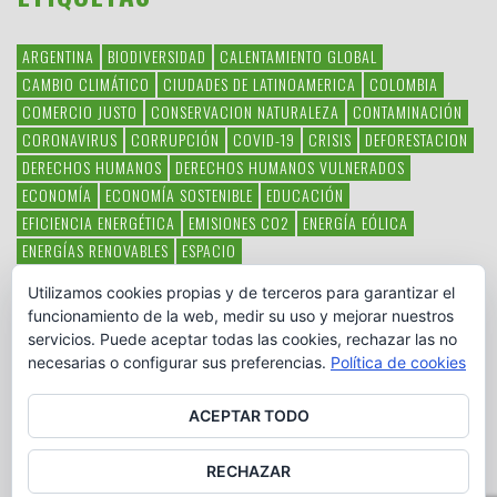
ARGENTINA
BIODIVERSIDAD
CALENTAMIENTO GLOBAL
CAMBIO CLIMÁTICO
CIUDADES DE LATINOAMERICA
COLOMBIA
COMERCIO JUSTO
CONSERVACION NATURALEZA
CONTAMINACIÓN
CORONAVIRUS
CORRUPCIÓN
COVID-19
CRISIS
DEFORESTACION
DERECHOS HUMANOS
DERECHOS HUMANOS VULNERADOS
ECONOMÍA
ECONOMÍA SOSTENIBLE
EDUCACIÓN
EFICIENCIA ENERGÉTICA
EMISIONES CO2
ENERGÍA EÓLICA
ENERGÍAS RENOVABLES
ESPACIO
ESPECIES EN PELIGRO DE EXTINCIÓN
FAUNA LATINOAMERICANA
Utilizamos cookies propias y de terceros para garantizar el
HAMBRE
LATINOAMÉRICA
MEDIO AMBIENTE
MÉXICO
funcionamiento de la web, medir su uso y mejorar nuestros
OBJETIVOS DEL MILENIO
ONGS
PAZ
POBREZA
POESÍA
POLITICA
servicios. Puede aceptar todas las cookies, rechazar las no
PUEBLOS INDÍGENAS
RSC
RSE
SOBERANÍA ALIMENTARIA
necesarias o configurar sus preferencias.
Política de cookies
SOLIDARIDAD
SOSTENIBILIDAD
TECNOLOGÍA
VERTIDO PETROLEO
VIOLENCIA DE GÉNERO.
ACEPTAR TODO
RECHAZAR