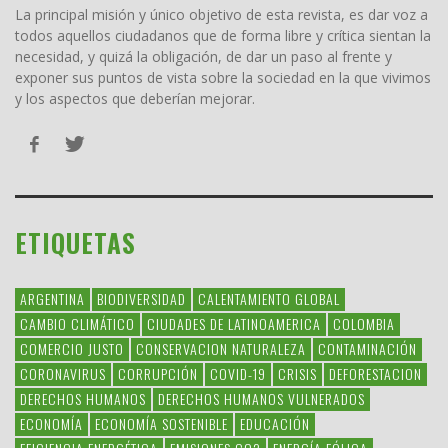
La principal misión y único objetivo de esta revista, es dar voz a
todos aquellos ciudadanos que de forma libre y crítica sientan la
necesidad, y quizá la obligación, de dar un paso al frente y
exponer sus puntos de vista sobre la sociedad en la que vivimos
y los aspectos que deberían mejorar.
ETIQUETAS
ARGENTINA
BIODIVERSIDAD
CALENTAMIENTO GLOBAL
CAMBIO CLIMÁTICO
CIUDADES DE LATINOAMERICA
COLOMBIA
COMERCIO JUSTO
CONSERVACION NATURALEZA
CONTAMINACIÓN
CORONAVIRUS
CORRUPCIÓN
COVID-19
CRISIS
DEFORESTACION
DERECHOS HUMANOS
DERECHOS HUMANOS VULNERADOS
ECONOMÍA
ECONOMÍA SOSTENIBLE
EDUCACIÓN