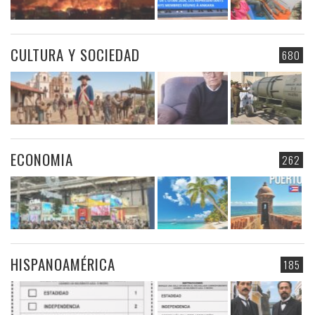
CULTURA Y SOCIEDAD
680
ECONOMIA
262
HISPANOAMÉRICA
185