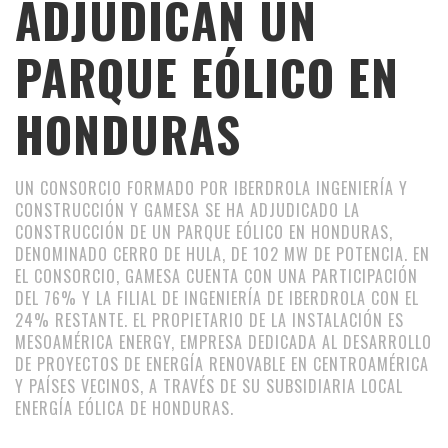
ADJUDICAN UN
PARQUE EÓLICO EN
HONDURAS
UN CONSORCIO FORMADO POR IBERDROLA INGENIERÍA Y
CONSTRUCCIÓN Y GAMESA SE HA ADJUDICADO LA
CONSTRUCCIÓN DE UN PARQUE EÓLICO EN HONDURAS,
DENOMINADO CERRO DE HULA, DE 102 MW DE POTENCIA. EN
EL CONSORCIO, GAMESA CUENTA CON UNA PARTICIPACIÓN
DEL 76% Y LA FILIAL DE INGENIERÍA DE IBERDROLA CON EL
24% RESTANTE. EL PROPIETARIO DE LA INSTALACIÓN ES
MESOAMÉRICA ENERGY, EMPRESA DEDICADA AL DESARROLLO
DE PROYECTOS DE ENERGÍA RENOVABLE EN CENTROAMÉRICA
Y PAÍSES VECINOS, A TRAVÉS DE SU SUBSIDIARIA LOCAL
ENERGÍA EÓLICA DE HONDURAS.