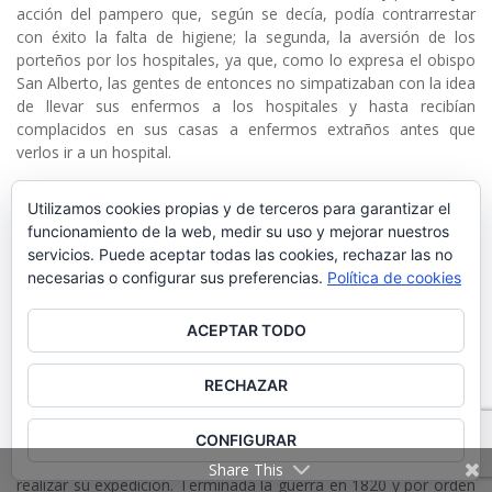
acción del pampero que, según se decía, podía contrarrestar
con éxito la falta de higiene; la segunda, la aversión de los
porteños por los hospitales, ya que, como lo expresa el obispo
San Alberto, las gentes de entonces no simpatizaban con la idea
de llevar sus enfermos a los hospitales y hasta recibían
complacidos en sus casas a enfermos extraños antes que
verlos ir a un hospital.
Por lo tanto, hasta la creación del Protomedicato del Río de la
Utilizamos cookies propias y de terceros para garantizar el
Plata, los hospitales sostenidos por los Betlehemitas y por la
funcionamiento de la web, medir su uso y mejorar nuestros
Hermandad de la Santa Caridad de Nuestro Señor Jesucristo
servicios. Puede aceptar todas las cookies, rechazar las no
(Hospital de Mujeres) fueron la única expresión de una
necesarias o configurar sus preferencias.
Política de cookies
asistencia pública organizada.
La situación bélica ocurrida durante la independencia (1810-20)
ACEPTAR TODO
exigió la creación de nuevos hospitales llamados hospitales
militares. Así fue que el convento de San Francisco se convirtió
RECHAZAR
en hospital con las deficiencias de la improvisación, subsanadas
por el espíritu de sacrificio de los padres betlemitas y los
hermanos de San Juan. También Manuel Belgrano contó con un
CONFIGURAR
hospital ambulante con excelentes médicos y cirujanos para
Share This
realizar su expedición. Terminada la guerra en 1820 y por orden