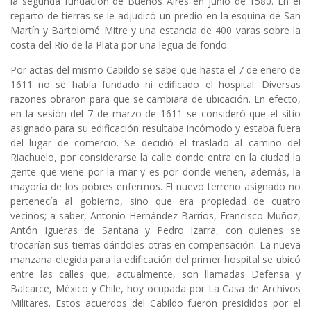
la segunda fundación de Buenos Aires en junio de 1580. En el
reparto de tierras se le adjudicó un predio en la esquina de San
Martín y Bartolomé Mitre y una estancia de 400 varas sobre la
costa del Río de la Plata por una legua de fondo.
Por actas del mismo Cabildo se sabe que hasta el 7 de enero de
1611 no se había fundado ni edificado el hospital. Diversas
razones obraron para que se cambiara de ubicación. En efecto,
en la sesión del 7 de marzo de 1611 se consideró que el sitio
asignado para su edificación resultaba incómodo y estaba fuera
del lugar de comercio. Se decidió el traslado al camino del
Riachuelo, por considerarse la calle donde entra en la ciudad la
gente que viene por la mar y es por donde vienen, además, la
mayoría de los pobres enfermos. El nuevo terreno asignado no
pertenecía al gobierno, sino que era propiedad de cuatro
vecinos; a saber, Antonio Hernández Barrios, Francisco Muñoz,
Antón Igueras de Santana y Pedro Izarra, con quienes se
trocarían sus tierras dándoles otras en compensación. La nueva
manzana elegida para la edificación del primer hospital se ubicó
entre las calles que, actualmente, son llamadas Defensa y
Balcarce, México y Chile, hoy ocupada por La Casa de Archivos
Militares. Estos acuerdos del Cabildo fueron presididos por el