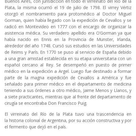
Buenos Aires, con jurisdicción en todo el Virreinato del Río de la
Plata, la misma ocurrió el 19 de julio de 1798. El virrey Vértiz
otorgó el nombramiento para protomédico al Doctor Miguel
Gorman, quien había llegado con la expedición de Cevallos y se
radicó en Montevideo en 1777 con el encargo de organizar la
asistencia médica. Su verdadero apellido era O’Gorman ya que
había nacido en Ennis en la Provincia de Munster, Irlanda,
alrededor del año 1748. Cursó sus estudios en las Universidades
de Reims y París. En 1770 se puso al servicio de España debido
a una gran amistad establecida en su etapa universitaria con un
español cercano al Rey. Se desempeñó en puesto de primer
médico en la expedición a Argel. Luego fue destinado a formar
parte de la magna expedición de Cevallos a América y fue
señalado para primer médico en el departamento de medicina
teniendo a sus órdenes a otro médico, Jaime Menos y Llanos, y
a siete practicantes, mientras que al frente del departamento de
cirugía se encontraba Don Francisco Puig.
El virreinato del Río de la Plata tuvo una trascendencia en
la historia colonial de Argentina, por su acción constructiva y por
el fermento que dejó en el país.