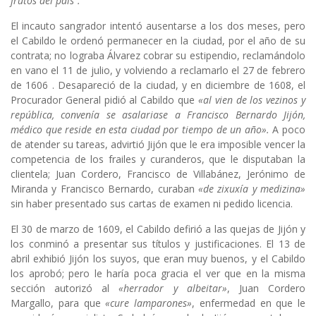
frutos del país”.
El incauto sangrador intentó ausentarse a los dos meses, pero
el Cabildo le ordenó permanecer en la ciudad, por el año de su
contrata; no lograba Álvarez cobrar su estipendio, reclamándolo
en vano el 11 de julio, y volviendo a reclamarlo el 27 de febrero
de 1606 . Desapareció de la ciudad, y en diciembre de 1608, el
Procurador General pidió al Cabildo que
«al vien de los vezinos y
república, convenía se asalariase a Francisco Bernardo Jijón,
médico que reside en esta ciudad por tiempo de un año».
A poco
de atender su tareas, advirtió Jijón que le era imposible vencer la
competencia de los frailes y curanderos, que le disputaban la
clientela; Juan Cordero, Francisco de Villabánez, Jerónimo de
Miranda y Francisco Bernardo, curaban
«de zixuxía y medizina»
sin haber presentado sus cartas de examen ni pedido licencia.
El 30 de marzo de 1609, el Cabildo defirió a las quejas de Jijón y
los conminó a presentar sus títulos y justificaciones. El 13 de
abril exhibió Jijón los suyos, que eran muy buenos, y el Cabildo
los aprobó; pero le haría poca gracia el ver que en la misma
sección autorizó al
«herrador y albeitar»
, Juan Cordero
Margallo, para que
«cure lamparones»
, enfermedad en que le