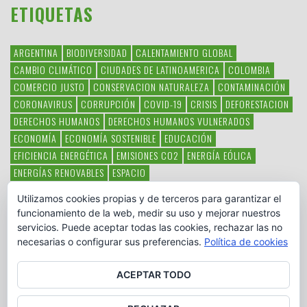
ETIQUETAS
ARGENTINA
BIODIVERSIDAD
CALENTAMIENTO GLOBAL
CAMBIO CLIMÁTICO
CIUDADES DE LATINOAMERICA
COLOMBIA
COMERCIO JUSTO
CONSERVACION NATURALEZA
CONTAMINACIÓN
CORONAVIRUS
CORRUPCIÓN
COVID-19
CRISIS
DEFORESTACION
DERECHOS HUMANOS
DERECHOS HUMANOS VULNERADOS
ECONOMÍA
ECONOMÍA SOSTENIBLE
EDUCACIÓN
EFICIENCIA ENERGÉTICA
EMISIONES CO2
ENERGÍA EÓLICA
ENERGÍAS RENOVABLES
ESPACIO
ESPECIES EN PELIGRO DE EXTINCIÓN
FAUNA LATINOAMERICANA
Utilizamos cookies propias y de terceros para garantizar el
HAMBRE
LATINOAMÉRICA
MEDIO AMBIENTE
MÉXICO
funcionamiento de la web, medir su uso y mejorar nuestros
OBJETIVOS DEL MILENIO
ONGS
PAZ
POBREZA
POESÍA
POLITICA
servicios. Puede aceptar todas las cookies, rechazar las no
PUEBLOS INDÍGENAS
RSC
RSE
SOBERANÍA ALIMENTARIA
necesarias o configurar sus preferencias.
Política de cookies
SOLIDARIDAD
SOSTENIBILIDAD
TECNOLOGÍA
VERTIDO PETROLEO
VIOLENCIA DE GÉNERO.
ACEPTAR TODO