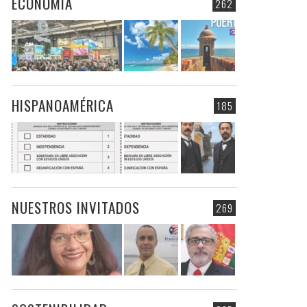
ECONOMIA
262
HISPANOAMÉRICA
185
NUESTROS INVITADOS
269