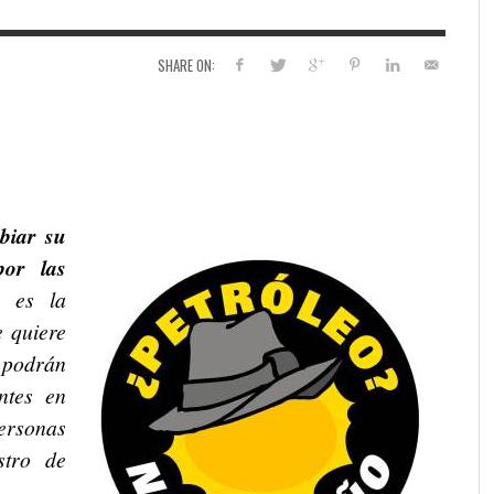
SHARE ON:
biar su
por las
, es la
e quiere
 podrán
entes en
ersonas
stro de