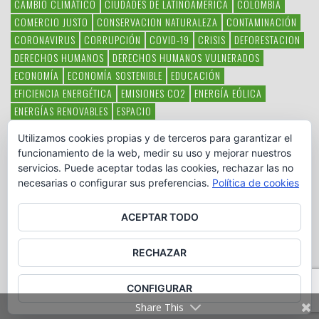
CAMBIO CLIMÁTICO
CIUDADES DE LATINOAMERICA
COLOMBIA
COMERCIO JUSTO
CONSERVACION NATURALEZA
CONTAMINACIÓN
CORONAVIRUS
CORRUPCIÓN
COVID-19
CRISIS
DEFORESTACION
DERECHOS HUMANOS
DERECHOS HUMANOS VULNERADOS
ECONOMÍA
ECONOMÍA SOSTENIBLE
EDUCACIÓN
EFICIENCIA ENERGÉTICA
EMISIONES CO2
ENERGÍA EÓLICA
ENERGÍAS RENOVABLES
ESPACIO
ESPECIES EN PELIGRO DE EXTINCIÓN
FAUNA LATINOAMERICANA
Utilizamos cookies propias y de terceros para garantizar el
HAMBRE
LATINOAMÉRICA
MEDIO AMBIENTE
MÉXICO
funcionamiento de la web, medir su uso y mejorar nuestros
OBJETIVOS DEL MILENIO
ONGS
PAZ
POBREZA
POESÍA
POLITICA
servicios. Puede aceptar todas las cookies, rechazar las no
PUEBLOS INDÍGENAS
RSC
RSE
SOBERANÍA ALIMENTARIA
necesarias o configurar sus preferencias.
Política de cookies
SOLIDARIDAD
SOSTENIBILIDAD
TECNOLOGÍA
VERTIDO PETROLEO
VIOLENCIA DE GÉNERO.
ACEPTAR TODO
RECHAZAR
CONFIGURAR
Copyright © www.otromundoesposible.net. All Rights Reserved.
Share This