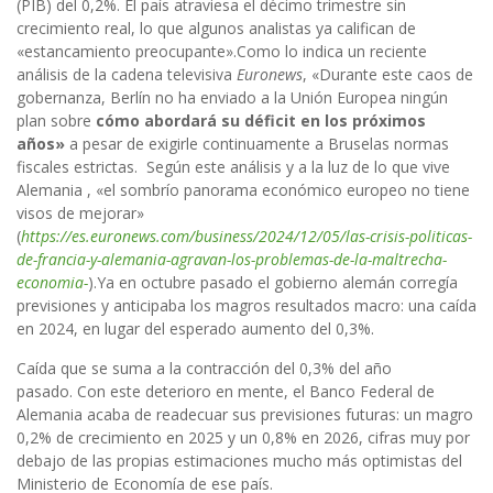
(PIB) del 0,2%. El país atraviesa el décimo trimestre sin
crecimiento real, lo que algunos analistas ya califican de
«estancamiento preocupante».
Como lo indica un reciente
análisis de la cadena televisiva
Euronews
, «Durante este caos de
gobernanza, Berlín no ha enviado a la Unión Europea ningún
plan sobre
cómo abordará su déficit en los próximos
años»
a pesar de exigirle continuamente a Bruselas normas
fiscales estrictas. Según este análisis y a la luz de lo que vive
Alemania , «el sombrío panorama económico europeo no tiene
visos de mejorar»
(
https://es.euronews.com/business/2024/12/05/las-crisis-politicas-
de-francia-y-alemania-agravan-los-problemas-de-la-maltrecha-
economia-
).
Ya en octubre pasado el gobierno alemán corregía
previsiones y anticipaba los magros resultados macro: una caída
en 2024, en lugar del esperado aumento del 0,3%.
Caída que se suma a la contracción del 0,3% del año
pasado.
Con este deterioro en mente, el Banco Federal de
Alemania acaba de readecuar sus previsiones futuras: un magro
0,2% de crecimiento en 2025 y un 0,8% en 2026, cifras muy por
debajo de las propias estimaciones mucho más optimistas del
Ministerio de Economía de ese país.