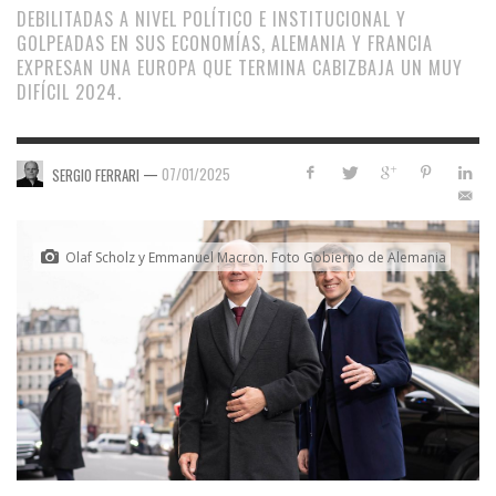
DEBILITADAS A NIVEL POLÍTICO E INSTITUCIONAL Y
GOLPEADAS EN SUS ECONOMÍAS, ALEMANIA Y FRANCIA
EXPRESAN UNA EUROPA QUE TERMINA CABIZBAJA UN MUY
DIFÍCIL 2024.
—
07/01/2025
SERGIO FERRARI
Olaf Scholz y Emmanuel Macron. Foto Gobierno de Alemania