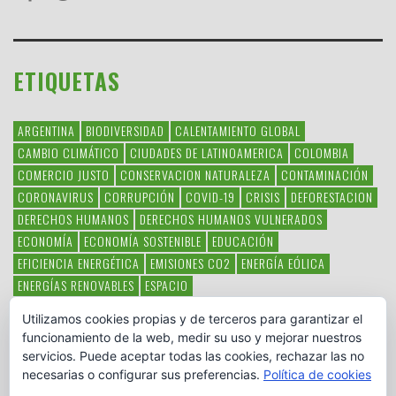
ETIQUETAS
ARGENTINA
BIODIVERSIDAD
CALENTAMIENTO GLOBAL
CAMBIO CLIMÁTICO
CIUDADES DE LATINOAMERICA
COLOMBIA
COMERCIO JUSTO
CONSERVACION NATURALEZA
CONTAMINACIÓN
CORONAVIRUS
CORRUPCIÓN
COVID-19
CRISIS
DEFORESTACION
DERECHOS HUMANOS
DERECHOS HUMANOS VULNERADOS
ECONOMÍA
ECONOMÍA SOSTENIBLE
EDUCACIÓN
EFICIENCIA ENERGÉTICA
EMISIONES CO2
ENERGÍA EÓLICA
ENERGÍAS RENOVABLES
ESPACIO
ESPECIES EN PELIGRO DE EXTINCIÓN
FAUNA LATINOAMERICANA
Utilizamos cookies propias y de terceros para garantizar el
HAMBRE
LATINOAMÉRICA
MEDIO AMBIENTE
MÉXICO
funcionamiento de la web, medir su uso y mejorar nuestros
OBJETIVOS DEL MILENIO
ONGS
PAZ
POBREZA
POESÍA
POLITICA
servicios. Puede aceptar todas las cookies, rechazar las no
PUEBLOS INDÍGENAS
RSC
RSE
SOBERANÍA ALIMENTARIA
necesarias o configurar sus preferencias.
Política de cookies
SOLIDARIDAD
SOSTENIBILIDAD
TECNOLOGÍA
VERTIDO PETROLEO