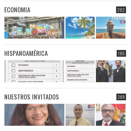
ECONOMIA
262
HISPANOAMÉRICA
185
NUESTROS INVITADOS
269