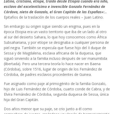
Latino, cristiano, etíope, traído desde Etiopía cuando era niño,
esclavo del excelentísimo e invencible Gonzalo Fernández de
Córdova, nieto de Gonzalo, el Gran Capitán de las Españas»
:..
Epitafios de la traslación de los cuerpos reales – Juan Latino.
Sin embargo su origen sigue siendo un enigma, pues en la
época Etiopia era un vasto territorio que iba de un lado al otro
al sur del desierto Sahara, lo que hoy conocemos como África
Subsahariana, y por etíope se designaba a cualquier persona de
piel negra. También se especula que fuese hijo del II duque de
Sessa y de Magdalena, esclava africana de la duquesa, que
siguió sirviendo a la familia incluso después de ser manumitida
(libertada). Pero una tercera teoría lo hace nacer en Baena
(Córdoba), sobre 1516, lugar de origen de los Fernández de
Córdoba, de padres esclavos procedentes de Guinea.
Fue asignado como paje al primogénito de la familia Gonzalo,
hijo de Luis Fernández de Córdoba, cuarto conde de Cabra, y de
Elvira Fernández de Córdoba, segunda duquesa de Sessa, única
hija del Gran Capitán.
Dos años menor que su paje, se crio junto a él como