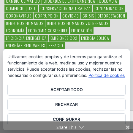
CAMBIO CLIMÁTICO
CIUDADES DE LATINOAMERICA
COLOMBIA
COMERCIO JUSTO
CONSERVACION NATURALEZA
CONTAMINACIÓN
CORONAVIRUS
CORRUPCIÓN
COVID-19
CRISIS
DEFORESTACION
DERECHOS HUMANOS
DERECHOS HUMANOS VULNERADOS
ECONOMÍA
ECONOMÍA SOSTENIBLE
EDUCACIÓN
EFICIENCIA ENERGÉTICA
EMISIONES CO2
ENERGÍA EÓLICA
ENERGÍAS RENOVABLES
ESPACIO
ESPECIES EN PELIGRO DE EXTINCIÓN
FAUNA LATINOAMERICANA
Utilizamos cookies propias y de terceros para garantizar el
HAMBRE
LATINOAMÉRICA
MEDIO AMBIENTE
MÉXICO
funcionamiento de la web, medir su uso y mejorar nuestros
OBJETIVOS DEL MILENIO
ONGS
PAZ
POBREZA
POESÍA
POLITICA
servicios. Puede aceptar todas las cookies, rechazar las no
PUEBLOS INDÍGENAS
RSC
RSE
SOBERANÍA ALIMENTARIA
necesarias o configurar sus preferencias.
Política de cookies
SOLIDARIDAD
SOSTENIBILIDAD
TECNOLOGÍA
VERTIDO PETROLEO
VIOLENCIA DE GÉNERO.
ACEPTAR TODO
RECHAZAR
CONFIGURAR
Copyright © www.otromundoesposible.net. All Rights Reserved.
Share This