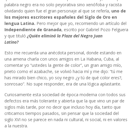
palabra negro era no solo peyorativa sino xenófoba y racista
olvidando quien fue el gran personaje al que se refería,
uno de
los mejores escritores españoles del Siglo de Oro en
lengua Latina.
Pero mejor que yo, recomiendo un artículo del
Independiente de Granada
, escrito por Gabriel Pozo Felguera
y que tituló
¿Quién eliminó la Plaza del Negro Juan
Latino?
Esto me recuerda una anécdota personal, donde estando en
una amena charla con unos amigos en La Habana, Cuba, al
comentar yo “ustedes la gente de color”, un gran amigo mío,
prieto como el azabache, se volvió hacia mí y me dijo: “tú me
has mirado bien chico, yo soy negro ¿y tú de qué color eres?,
sonrosao”. No supe responder, era de una lógica aplastante.
Curiosamente esta sociedad de época moderna con todos sus
defectos era más tolerante y abierta que la que vino un par de
siglos más tarde, por no decir que incluso hoy día, tanto que
criticamos tiempos pasados, sin pensar que la sociedad del
siglo XVI no se parece en nada ni cultural, ni social, ni en valores
a la nuestra.