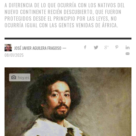
A DIFERENCIA DE LO QUE OCURRÍA CON LOS NATIVOS DEL
NUEVO CONTINENTE RECIÉN DESCUBIERTO, QUE FUERON
PROTEGIDOS DESDE EL PRINCIPIO POR LAS LEYES, NO
OCURRÍA IGUAL CON LAS GENTES VENIDAS DE ÁFRICA.
—
JOSÉ JAVIER AGUILERA FRAGOSO
08/01/2025
hoy.es