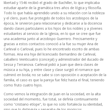
libertad y 1546 recibió el grado de Bachiller, lo que implicaba
estudiar aparte de la gramática tres años de lógica y filosofía.
Todo lo que había aprendido unido a su relación con la nobleza
y el clero, pues fue protegido de todos los arzobispos de la
época, le sirvieron para relacionarse y dedicarse a la docencia
dando clases particulares a los hijos de los nobles y a jóvenes
estudiantes al servicio de la Iglesia, en lo que se cree que fue
una academia junto al arzobispo Guerrero. Precisamente y
gracias a estos contactos conoció a la fue su mujer Ana de
Carleval o Carloval, pues lo he encontrado escrito de ambas
formas. Ana era hija del licenciado Bernardino de Carleval,
caballero Veinticuatro (concejal) y administrador del ducado de
Sessa y Terranova. Carleval pidió a Juan que diera clases de
música a su hija, y entre clase y clase surgió el romance que
culminó en boda; no se sabe si con oposición o aceptación de la
familia, el caso es que la pareja fue feliz hasta el final, teniendo
como fruto cuatro hijos.
Como vemos la integración de Juan en la sociedad, en la alta
sociedad del momento, fue total, se definía continuamente
como “cristiano etíope”, lo que no solo fortalecía su identidad,
sino que lo distinguía y separaba de los moriscos,