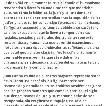
Latino vivió en un momento crucial donde el humanismo
renacentista florecía en una Granada que mezclaba
culturas como la islámica, la judía y la cristiana, no
exentas de tensiones entre ellas tras la expulsión de los
judíos y la posterior conversión forzosa de los moriscos.
Su figura trascendió a su tiempo debido a su carácter y
talento excepcional que le llevó a romper barreras
raciales, sociales y culturales dentro de un contexto
renacentista y humanista que permitió excepciones
notables, en una época ambivalente, reflejándonos una
sociedad que aunque clasista, fue lo suficientemente
permeable para permitir que si se daban las
circunstancias adecuadas, alguien del estrato más bajo
progresara tal y como lo hizo él.
Juan Latino es uno de nuestros mayores representantes
de la literatura española, su figura merece ser
reconocida y estudiada en los ámbitos académicos junto
con los grandes hombres que compusieron aquel siglo
que denominamos de Oro, y su memoria debe de ser
recuperada, sin vergüenza ni tapujos, no solo en
Granada, ciudad en donde vivió y a la que amó, sino en el