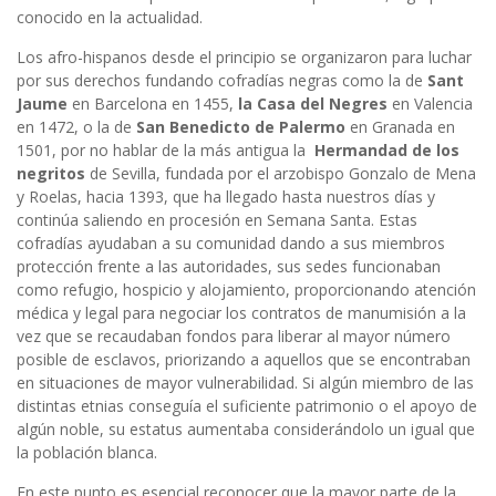
conocido en la actualidad.
Los afro-hispanos desde el principio se organizaron para luchar
por sus derechos fundando cofradías negras como la de
Sant
Jaume
en Barcelona en 1455,
la Casa del Negres
en Valencia
en 1472, o la de
San Benedicto de Palermo
en Granada en
1501, por no hablar de la más antigua la
Hermandad de los
negritos
de Sevilla, fundada por el arzobispo Gonzalo de Mena
y Roelas, hacia 1393, que ha llegado hasta nuestros días y
continúa saliendo en procesión en Semana Santa. Estas
cofradías ayudaban a su comunidad dando a sus miembros
protección frente a las autoridades, sus sedes funcionaban
como refugio, hospicio y alojamiento, proporcionando atención
médica y legal para negociar los contratos de manumisión a la
vez que se recaudaban fondos para liberar al mayor número
posible de esclavos, priorizando a aquellos que se encontraban
en situaciones de mayor vulnerabilidad. Si algún miembro de las
distintas etnias conseguía el suficiente patrimonio o el apoyo de
algún noble, su estatus aumentaba considerándolo un igual que
la población blanca.
En este punto es esencial reconocer que la mayor parte de la