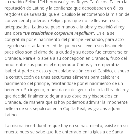
su marido Felipe I “el hermoso” y los Reyes Católicos. Tal era la
reputación de Latino y la confianza que depositaban en él los
regidores de Granada, que el Cabildo le encomendó la misión de
convencer al poderoso Felipe, para que no se llevase a sus
antepasados. Latino se puso manos a la obra y escribió al rey
una obra
“De
traslatione corporum regalium”
.
En ella se
congratula por el nacimiento del príncipe Fernando, para acto
seguido solicitar la merced de que no se lleve a sus bisabuelos,
pues ellos son el alma de la ciudad y su deseo fue enterrarse en
Granada. Para ello apela a su concepción en Granada, fruto del
amor entre sus padres el emperador Carlos y la emperatriz
Isabel. A parte de esto y en colaboración con el Cabildo, dispuso
la construcción de unas esculturas efímeras para celebrar el
nacimiento del príncipe, felicitándose por el nacimiento de un
heredero. Su ingenio, maestría e inteligencia tocó la fibra del rey
que decidió finalmente dejar a sus abuelos y bisabuelos en
Granada, de manera que si hoy podemos admirar la imponente
belleza de sus sepulcros en la Capilla Real, es gracias a Juan
Latino.
La misma incertidumbre que hay en su nacimiento, existe en su
muerte pues se sabe que fue enterrado en la iglesia de Santa