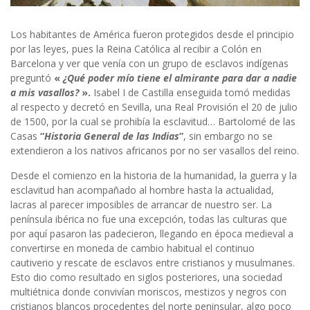
Los habitantes de América fueron protegidos desde el principio
por las leyes, pues la Reina Católica al recibir a Colón en
Barcelona y ver que venía con un grupo de esclavos indígenas
preguntó
«
¿Qué poder mío tiene el almirante para dar a nadie
a mis vasallos?
».
Isabel I de Castilla enseguida tomó medidas
al respecto y decretó en Sevilla, una Real Provisión el 20 de julio
de 1500, por la cual se prohibía la esclavitud… Bartolomé de las
Casas
“
Historia General de las Indias
”
, sin embargo no se
extendieron a los nativos africanos por no ser vasallos del reino.
Desde el comienzo en la historia de la humanidad, la guerra y la
esclavitud han acompañado al hombre hasta la actualidad,
lacras al parecer imposibles de arrancar de nuestro ser. La
península ibérica no fue una excepción, todas las culturas que
por aquí pasaron las padecieron, llegando en época medieval a
convertirse en moneda de cambio habitual el continuo
cautiverio y rescate de esclavos entre cristianos y musulmanes.
Esto dio como resultado en siglos posteriores, una sociedad
multiétnica donde convivían moriscos, mestizos y negros con
cristianos blancos procedentes del norte peninsular, algo poco