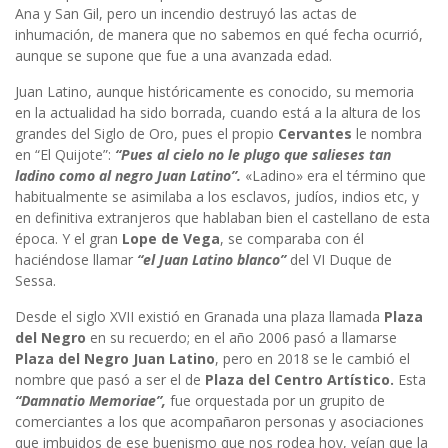
Ana y San Gil, pero un incendio destruyó las actas de
inhumación, de manera que no sabemos en qué fecha ocurrió,
aunque se supone que fue a una avanzada edad.
Juan Latino, aunque históricamente es conocido, su memoria
en la actualidad ha sido borrada, cuando está a la altura de los
grandes del Siglo de Oro, pues el propio
Cervantes
le nombra
en “El Quijote”:
“Pues al cielo no le plugo que salieses tan
ladino como al negro Juan Latino”.
«Ladino» era el término que
habitualmente se asimilaba a los esclavos, judíos, indios etc, y
en definitiva extranjeros que hablaban bien el castellano de esta
época. Y el gran
Lope de Vega
, se comparaba con él
haciéndose llamar
“el Juan Latino blanco”
del VI Duque de
Sessa.
Desde el siglo XVII existió en Granada una plaza llamada
Plaza
del Negro
en su recuerdo; en el año 2006 pasó a llamarse
Plaza del Negro Juan Latino
, pero en 2018 se le cambió el
nombre que pasó a ser el de
Plaza del Centro
Artístico.
Esta
“Damnatio Memoriae”,
fue orquestada por un grupito de
comerciantes a los que acompañaron personas y asociaciones
que imbuidos de ese buenismo que nos rodea hoy, veían que la