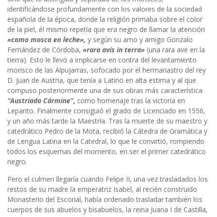
identificándose profundamente con los valores de la sociedad
española de la época, donde la religión primaba sobre el color
de la piel, él mismo repetía que era negro de llamar la atención
«
como mosca en leche»,
y según su amo y amigo Gonzalo
Fernández de Córdoba,
«
rara avis in terra»
(una rara ave en la
tierra). Esto le llevó a implicarse en contra del levantamiento
morisco de las Alpujarras, sofocado por el hermanastro del rey
D. Juan de Austria, que tenía a Latino en alta estima y al que
compuso posteriormente una de sus obras más característica
“Austriada Cármine”
,
como homenaje tras la victoria en
Lepanto. Finalmente consiguió el grado de Licenciado en 1556,
y un año más tarde la Maestría. Tras la muerte de su maestro y
catedrático Pedro de la Mota, recibió la Cátedra de Gramática y
de Lengua Latina en la Catedral, lo que le convirtió, rompiendo
todos los esquemas del momento, en ser el primer catedrático
negro.
Pero el culmen llegaría cuando Felipe II, una vez trasladados los
restos de su madre la emperatriz Isabel, al recién construido
Monasterio del Escorial, había ordenado trasladar también los
cuerpos de sus abuelos y bisabuelos, la reina Juana I de Castilla,