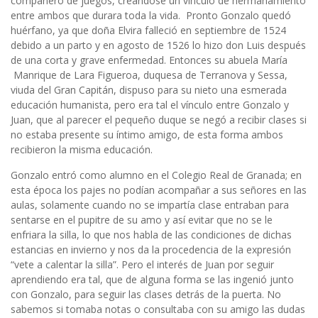
compañero de juegos, creándose un vínculo de hermanamiento
entre ambos que durara toda la vida. Pronto Gonzalo quedó
huérfano, ya que doña Elvira falleció en septiembre de 1524
debido a un parto y en agosto de 1526 lo hizo don Luis después
de una corta y grave enfermedad. Entonces su abuela María
Manrique de Lara Figueroa, duquesa de Terranova y Sessa,
viuda del Gran Capitán, dispuso para su nieto una esmerada
educación humanista, pero era tal el vínculo entre Gonzalo y
Juan, que al parecer el pequeño duque se negó a recibir clases si
no estaba presente su íntimo amigo, de esta forma ambos
recibieron la misma educación.
Gonzalo entró como alumno en el Colegio Real de Granada; en
esta época los pajes no podían acompañar a sus señores en las
aulas, solamente cuando no se impartía clase entraban para
sentarse en el pupitre de su amo y así evitar que no se le
enfriara la silla, lo que nos habla de las condiciones de dichas
estancias en invierno y nos da la procedencia de la expresión
“vete a calentar la silla”. Pero el interés de Juan por seguir
aprendiendo era tal, que de alguna forma se las ingenió junto
con Gonzalo, para seguir las clases detrás de la puerta. No
sabemos si tomaba notas o consultaba con su amigo las dudas