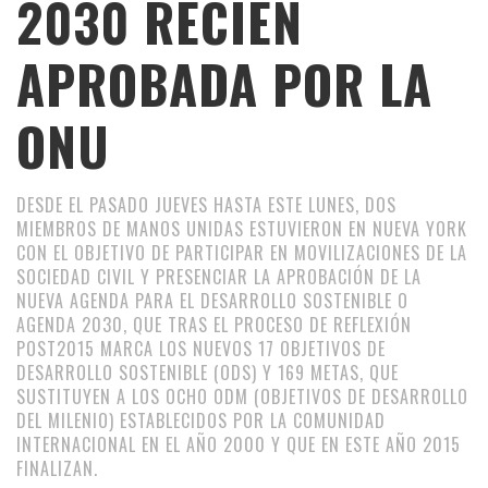
2030 RECIÉN
APROBADA POR LA
ONU
DESDE EL PASADO JUEVES HASTA ESTE LUNES, DOS
MIEMBROS DE MANOS UNIDAS ESTUVIERON EN NUEVA YORK
CON EL OBJETIVO DE PARTICIPAR EN MOVILIZACIONES DE LA
SOCIEDAD CIVIL Y PRESENCIAR LA APROBACIÓN DE LA
NUEVA AGENDA PARA EL DESARROLLO SOSTENIBLE O
AGENDA 2030, QUE TRAS EL PROCESO DE REFLEXIÓN
POST2015 MARCA LOS NUEVOS 17 OBJETIVOS DE
DESARROLLO SOSTENIBLE (ODS) Y 169 METAS, QUE
SUSTITUYEN A LOS OCHO ODM (OBJETIVOS DE DESARROLLO
DEL MILENIO) ESTABLECIDOS POR LA COMUNIDAD
INTERNACIONAL EN EL AÑO 2000 Y QUE EN ESTE AÑO 2015
FINALIZAN.