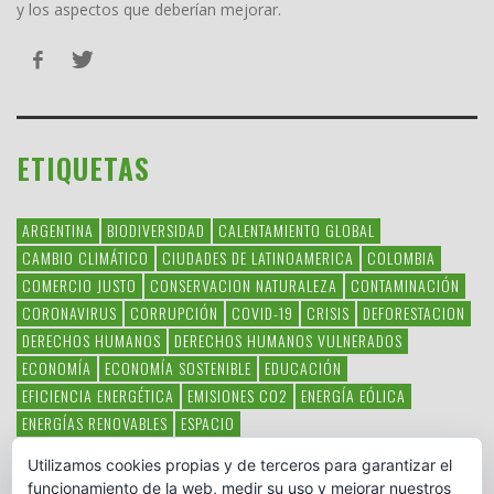
y los aspectos que deberían mejorar.
ETIQUETAS
ARGENTINA
BIODIVERSIDAD
CALENTAMIENTO GLOBAL
CAMBIO CLIMÁTICO
CIUDADES DE LATINOAMERICA
COLOMBIA
COMERCIO JUSTO
CONSERVACION NATURALEZA
CONTAMINACIÓN
CORONAVIRUS
CORRUPCIÓN
COVID-19
CRISIS
DEFORESTACION
DERECHOS HUMANOS
DERECHOS HUMANOS VULNERADOS
ECONOMÍA
ECONOMÍA SOSTENIBLE
EDUCACIÓN
EFICIENCIA ENERGÉTICA
EMISIONES CO2
ENERGÍA EÓLICA
ENERGÍAS RENOVABLES
ESPACIO
ESPECIES EN PELIGRO DE EXTINCIÓN
FAUNA LATINOAMERICANA
Utilizamos cookies propias y de terceros para garantizar el
HAMBRE
LATINOAMÉRICA
MEDIO AMBIENTE
MÉXICO
funcionamiento de la web, medir su uso y mejorar nuestros