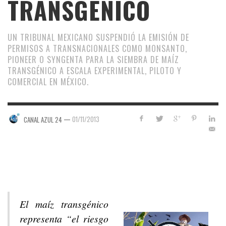
TRANSGÉNICO
UN TRIBUNAL MEXICANO SUSPENDIÓ LA EMISIÓN DE
PERMISOS A TRANSNACIONALES COMO MONSANTO,
PIONEER O SYNGENTA PARA LA SIEMBRA DE MAÍZ
TRANSGÉNICO A ESCALA EXPERIMENTAL, PILOTO Y
COMERCIAL EN MÉXICO.
—
01/11/2013
CANAL AZUL 24
El maíz transgénico
representa “el riesgo