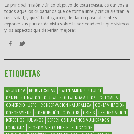
La principal misión y único objetivo de esta revista, es dar voz a
todos aquellos ciudadanos que de forma libre y crítica sientan la
necesidad, y quizá la obligación, de dar un paso al frente y
exponer sus puntos de vista sobre la sociedad en la que vivimos
y los aspectos que deberían mejorar.
ETIQUETAS
ARGENTINA
BIODIVERSIDAD
CALENTAMIENTO GLOBAL
CAMBIO CLIMÁTICO
CIUDADES DE LATINOAMERICA
COLOMBIA
COMERCIO JUSTO
CONSERVACION NATURALEZA
CONTAMINACIÓN
CORONAVIRUS
CORRUPCIÓN
COVID-19
CRISIS
DEFORESTACION
DERECHOS HUMANOS
DERECHOS HUMANOS VULNERADOS
ECONOMÍA
ECONOMÍA SOSTENIBLE
EDUCACIÓN