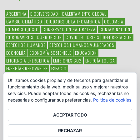
ARGENTINA
BIODIVERSIDAD
CALENTAMIENTO GLOBAL
CAMBIO CLIMÁTICO
CIUDADES DE LATINOAMERICA
COLOMBIA
COMERCIO JUSTO
CONSERVACION NATURALEZA
CONTAMINACIÓN
CORONAVIRUS
CORRUPCIÓN
COVID-19
CRISIS
DEFORESTACION
DERECHOS HUMANOS
DERECHOS HUMANOS VULNERADOS
ECONOMÍA
ECONOMÍA SOSTENIBLE
EDUCACIÓN
EFICIENCIA ENERGÉTICA
EMISIONES CO2
ENERGÍA EÓLICA
ENERGÍAS RENOVABLES
ESPACIO
ESPECIES EN PELIGRO DE EXTINCIÓN
FAUNA LATINOAMERICANA
Utilizamos cookies propias y de terceros para garantizar el
HAMBRE
LATINOAMÉRICA
MEDIO AMBIENTE
MÉXICO
funcionamiento de la web, medir su uso y mejorar nuestros
OBJETIVOS DEL MILENIO
ONGS
PAZ
POBREZA
POESÍA
POLITICA
servicios. Puede aceptar todas las cookies, rechazar las no
PUEBLOS INDÍGENAS
RSC
RSE
SOBERANÍA ALIMENTARIA
necesarias o configurar sus preferencias.
Política de cookies
SOLIDARIDAD
SOSTENIBILIDAD
TECNOLOGÍA
VERTIDO PETROLEO
VIOLENCIA DE GÉNERO.
ACEPTAR TODO
RECHAZAR