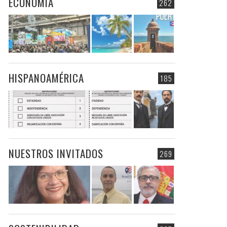
ECONOMIA
262
HISPANOAMÉRICA
185
NUESTROS INVITADOS
269