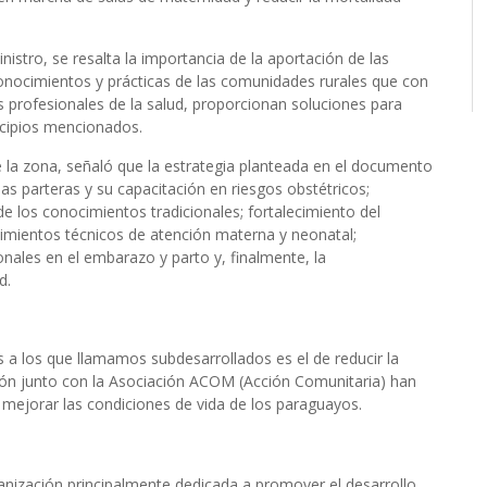
stro, se resalta la importancia de la aportación de las
 conocimientos y prácticas de las comunidades rurales que con
s profesionales de la salud, proporcionan soluciones para
icipios mencionados.
la zona, señaló que la estrategia planteada en el documento
las parteras y su capacitación en riesgos obstétricos;
 de los conocimientos tradicionales; fortalecimiento del
dimientos técnicos de atención materna y neonatal;
onales en el embarazo y parto y, finalmente, la
d.
s a los que llamamos subdesarrollados es el de reducir la
ón junto con la Asociación ACOM (Acción Comunitaria) han
ejorar las condiciones de vida de los paraguayos.
anización principalmente dedicada a promover el desarrollo