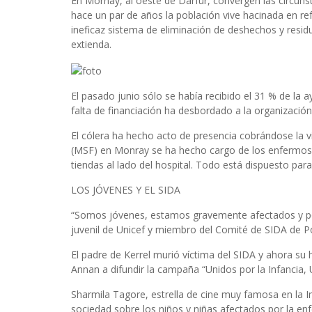
En Mornay, al oeste de Darfur, convergen las circuns
hace un par de años la población vive hacinada en refug
ineficaz sistema de eliminación de deshechos y resid
extienda.
El pasado junio sólo se había recibido el 31 % de la a
falta de financiación ha desbordado a la organización
El cólera ha hecho acto de presencia cobrándose la 
(MSF) en Monray se ha hecho cargo de los enfermos y
tiendas al lado del hospital. Todo está dispuesto pa
LOS JÓVENES Y EL SIDA
“Somos jóvenes, estamos gravemente afectados y pod
juvenil de Unicef y miembro del Comité de SIDA de P
El padre de Kerrel murió víctima del SIDA y ahora su 
Annan a difundir la campaña “Unidos por la Infancia, 
Sharmila Tagore, estrella de cine muy famosa en la Ind
sociedad sobre los niños y niñas afectados por la enf