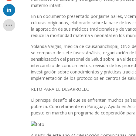
materno-infantil.
En un documento presentado por Jaime Salles, vicemini
culturas originarias, elaborado sobre la base de los
la aportación de sus médicos tradicionales y de vario
reducir la mortandad materna y neonatal en los mun
Yolanda Vargas, médica de Causananchispaj, ONG de 
se compuso de siete fases: Análisis, organización de 
sensibilización del personal de Salud sobre la validez
intercambio de conocimientos; revisión de los proce
investigación sobre conocimientos y prácticas tradici
implementación de los protocolos en centros de salu
RETO PARA EL DESARROLLO
El principal desafío al que se enfrentan muchos paíse
pobreza. Concretamente en Paraguay, Ayuda en Acci
puesto en marcha un programa de cooperación para m
A partir de este año ACOM (Acción Comunitaria), org