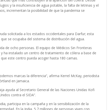
tancias que más contribuyen a la aparición del cólera. Desde
ios y la insuficiencia de agua potable, la falta de letrinas y el
uos, incrementan la posibilidad de que la pandemia se
yuda solicitada a los estados occidentales para Darfur; esta
 que se ocupaba del sistema de distribución del agua.
vida de ocho personas. El equipo de Médicos Sin Fronteras
 ha instalado un centro de tratamiento de cólera a base de
ra que este centro pueda acoger hasta 180 camas.
emos marcas la diferencia”, afirma Kerrel McKay, periodista
órtland en Jamaica.
hija ayuda al Secretario General de las Naciones Unidas Kofi
Unidos contra el SIDA”.
ia, participa en la campaña y en la sensibilización de la
ermedad. En la India, 5,7 millones de personas viven con