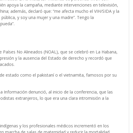
bién apoya la campaña, mediante intervenciones en televisión,
hina; además, declaró que: “me afecta mucho el VIH/SIDA y la
 pública, y soy una mujer y una madre”. Tengo la
 pueda”.
de Países No Alineados (NOAL), que se celebró en La Habana,
a opresión y la ausencia del Estado de derecho y recordó que
tacados.
de estado como el pakistaní o el vietnamita, famosos por su
 Información denunció, al inicio de la conferencia, que las
distas extranjeros, lo que era una clara intromisión a la
 indígenas y los profesionales médicos incrementó en los
 en marcha de salas de maternidad y reducir la mortalidad