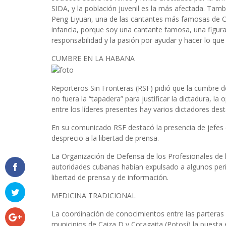
SIDA, y la población juvenil es la más afectada. Tam
Peng Liyuan, una de las cantantes más famosas de C
infancia, porque soy una cantante famosa, una figura
responsabilidad y la pasión por ayudar y hacer lo que
CUMBRE EN LA HABANA
Reporteros Sin Fronteras (RSF) pidió que la cumbre 
no fuera la “tapadera” para justificar la dictadura, l
entre los líderes presentes hay varios dictadores des
En su comunicado RSF destacó la presencia de jefes 
desprecio a la libertad de prensa.
La Organización de Defensa de los Profesionales de la
autoridades cubanas habían expulsado a algunos perio
libertad de prensa y de información.
MEDICINA TRADICIONAL
La coordinación de conocimientos entre las parteras
municipios de Caiza D y Cotagaita (Potosí) la puesta