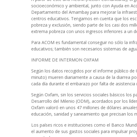
socioeconómico y ambiental, junto con Ayuda en Acci
Departamento del Amambay para mejorar la infraestru
centros educativos. Tengamos en cuenta que los esc
pobreza y exclusión, siendo parte de los casi dos mi
extrema pobreza con unos ingresos inferiores a un dól
Para ACOM es fundamental conseguir no sólo la infraes
educativos; también son necesarios sistemas de agua
INFORME DE INTERMON OXFAM
Según los datos recogidos por el informe público de 
minuto) mueren diariamente a causa de la diarrea po
cada día durante el embarazo por falta de asistenci
Según Oxfam, sin los servicios sociales básicos los p
Desarrollo del Milenio (ODM), acordados por los líd
Oxfam valoró en unos 47 millones de dólares anuales
educación, sanidad y saneamiento que precisan los mi
Los países ricos e instituciones como el Banco Mundi
el aumento de sus gastos sociales para impulsar proy