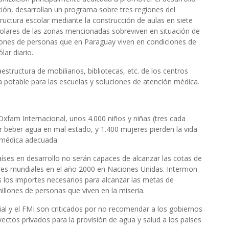
ón, desarrollan un programa sobre tres regiones del
ctura escolar mediante la construcción de aulas en siete
olares de las zonas mencionadas sobreviven en situación de
llones de personas que en Paraguay viven en condiciones de
ar diario.
tructura de mobiliarios, bibliotecas, etc. de los centros
 potable para las escuelas y soluciones de atención médica.
Oxfam Internacional, unos 4.000 niños y niñas (tres cada
r beber agua en mal estado, y 1.400 mujeres pierden la vida
a médica adecuada.
aíses en desarrollo no serán capaces de alcanzar las cotas de
eres mundiales en el año 2000 en Naciones Unidas. Intermon
 los importes necesarios para alcanzar las metas de
llones de personas que viven en la miseria.
al y el FMI son criticados por no recomendar a los gobiernos
ectos privados para la provisión de agua y salud a los países