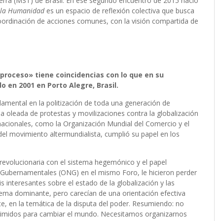
ierra (MST) de Brasil. En ese segundo encuentro de 2015 nació
 la Humanidad
es un espacio de reflexión colectiva que busca
 coordinación de acciones comunes, con la visión compartida de
-proceso» tiene coincidencias con lo que en su
o en 2001 en Porto Alegre, Brasil.
damental en la politización de toda una generación de
a oleada de protestas y movilizaciones contra la globalización
ternacionales, como la Organización Mundial del Comercio y el
l movimiento altermundialista, cumplió su papel en los
 revolucionaria con el sistema hegemónico y el papel
Gubernamentales (ONG) en el mismo Foro, le hicieron perder
s interesantes sobre el estado de la globalización y las
ema dominante, pero carecían de una orientación efectiva
te, en la temática de la disputa del poder. Resumiendo: no
primidos para cambiar el mundo. Necesitamos organizarnos