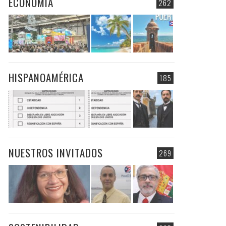
ECONOMIA
262
HISPANOAMÉRICA
185
NUESTROS INVITADOS
269