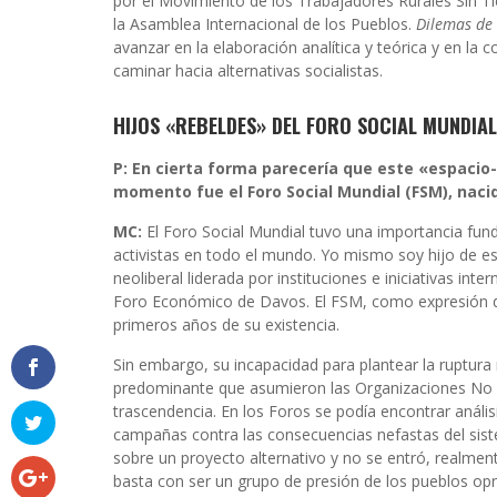
por el Movimiento de los Trabajadores Rurales Sin T
la Asamblea Internacional de los Pueblos.
Dilemas de
avanzar en la elaboración analítica y teórica y en la
caminar hacia alternativas socialistas.
HIJOS «REBELDES» DEL FORO SOCIAL MUNDIAL
P: En cierta forma parecería que este «espacio
momento fue el Foro Social Mundial (FSM), nacid
MC:
El Foro Social Mundial tuvo una importancia fun
activistas en todo el mundo. Yo mismo soy hijo de es
neoliberal liderada por instituciones e iniciativas in
Foro Económico de Davos. El FSM, como expresión de
primeros años de su existencia.
Sin embargo, su incapacidad para plantear la ruptura
predominante que asumieron las Organizaciones No 
trascendencia. En los Foros se podía encontrar análisi
campañas contra las consecuencias nefastas del sist
sobre un proyecto alternativo y no se entró, realmen
basta con ser un grupo de presión de los pueblos o