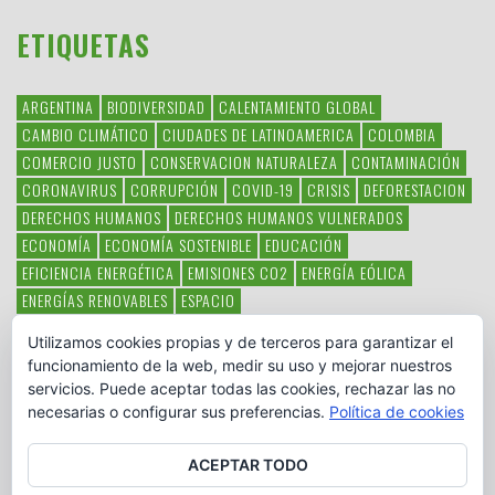
ETIQUETAS
ARGENTINA
BIODIVERSIDAD
CALENTAMIENTO GLOBAL
CAMBIO CLIMÁTICO
CIUDADES DE LATINOAMERICA
COLOMBIA
COMERCIO JUSTO
CONSERVACION NATURALEZA
CONTAMINACIÓN
CORONAVIRUS
CORRUPCIÓN
COVID-19
CRISIS
DEFORESTACION
DERECHOS HUMANOS
DERECHOS HUMANOS VULNERADOS
ECONOMÍA
ECONOMÍA SOSTENIBLE
EDUCACIÓN
EFICIENCIA ENERGÉTICA
EMISIONES CO2
ENERGÍA EÓLICA
ENERGÍAS RENOVABLES
ESPACIO
ESPECIES EN PELIGRO DE EXTINCIÓN
FAUNA LATINOAMERICANA
Utilizamos cookies propias y de terceros para garantizar el
HAMBRE
LATINOAMÉRICA
MEDIO AMBIENTE
MÉXICO
funcionamiento de la web, medir su uso y mejorar nuestros
OBJETIVOS DEL MILENIO
ONGS
PAZ
POBREZA
POESÍA
POLITICA
servicios. Puede aceptar todas las cookies, rechazar las no
PUEBLOS INDÍGENAS
RSC
RSE
SOBERANÍA ALIMENTARIA
necesarias o configurar sus preferencias.
Política de cookies
SOLIDARIDAD
SOSTENIBILIDAD
TECNOLOGÍA
VERTIDO PETROLEO
VIOLENCIA DE GÉNERO.
ACEPTAR TODO