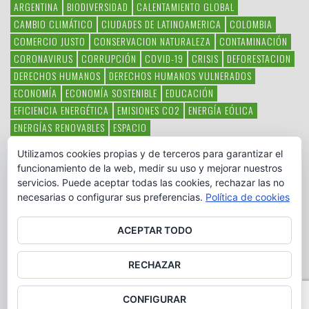
ARGENTINA
BIODIVERSIDAD
CALENTAMIENTO GLOBAL
CAMBIO CLIMÁTICO
CIUDADES DE LATINOAMERICA
COLOMBIA
COMERCIO JUSTO
CONSERVACION NATURALEZA
CONTAMINACIÓN
CORONAVIRUS
CORRUPCIÓN
COVID-19
CRISIS
DEFORESTACION
DERECHOS HUMANOS
DERECHOS HUMANOS VULNERADOS
ECONOMÍA
ECONOMÍA SOSTENIBLE
EDUCACIÓN
EFICIENCIA ENERGÉTICA
EMISIONES CO2
ENERGÍA EÓLICA
ENERGÍAS RENOVABLES
ESPACIO
ESPECIES EN PELIGRO DE EXTINCIÓN
FAUNA LATINOAMERICANA
Utilizamos cookies propias y de terceros para garantizar el
HAMBRE
LATINOAMÉRICA
MEDIO AMBIENTE
MÉXICO
funcionamiento de la web, medir su uso y mejorar nuestros
OBJETIVOS DEL MILENIO
ONGS
PAZ
POBREZA
POESÍA
POLITICA
servicios. Puede aceptar todas las cookies, rechazar las no
PUEBLOS INDÍGENAS
RSC
RSE
SOBERANÍA ALIMENTARIA
necesarias o configurar sus preferencias.
Política de cookies
SOLIDARIDAD
SOSTENIBILIDAD
TECNOLOGÍA
VERTIDO PETROLEO
VIOLENCIA DE GÉNERO.
ACEPTAR TODO
RECHAZAR
CONFIGURAR