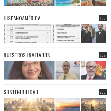
HISPANOAMÉRICA
185
NUESTROS INVITADOS
269
SOSTENIBILIDAD
235