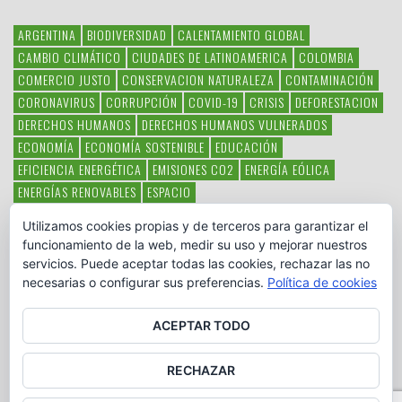
ARGENTINA
BIODIVERSIDAD
CALENTAMIENTO GLOBAL
CAMBIO CLIMÁTICO
CIUDADES DE LATINOAMERICA
COLOMBIA
COMERCIO JUSTO
CONSERVACION NATURALEZA
CONTAMINACIÓN
CORONAVIRUS
CORRUPCIÓN
COVID-19
CRISIS
DEFORESTACION
DERECHOS HUMANOS
DERECHOS HUMANOS VULNERADOS
ECONOMÍA
ECONOMÍA SOSTENIBLE
EDUCACIÓN
EFICIENCIA ENERGÉTICA
EMISIONES CO2
ENERGÍA EÓLICA
ENERGÍAS RENOVABLES
ESPACIO
ESPECIES EN PELIGRO DE EXTINCIÓN
FAUNA LATINOAMERICANA
Utilizamos cookies propias y de terceros para garantizar el
HAMBRE
LATINOAMÉRICA
MEDIO AMBIENTE
MÉXICO
funcionamiento de la web, medir su uso y mejorar nuestros
OBJETIVOS DEL MILENIO
ONGS
PAZ
POBREZA
POESÍA
POLITICA
servicios. Puede aceptar todas las cookies, rechazar las no
PUEBLOS INDÍGENAS
RSC
RSE
SOBERANÍA ALIMENTARIA
necesarias o configurar sus preferencias.
Política de cookies
SOLIDARIDAD
SOSTENIBILIDAD
TECNOLOGÍA
VERTIDO PETROLEO
VIOLENCIA DE GÉNERO.
ACEPTAR TODO
RECHAZAR