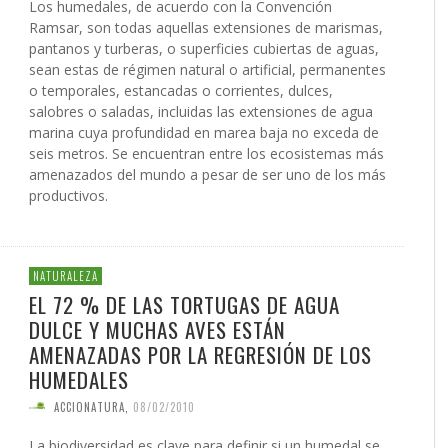
Los humedales, de acuerdo con la Convención
Ramsar, son todas aquellas extensiones de marismas,
pantanos y turberas, o superficies cubiertas de aguas,
sean estas de régimen natural o artificial, permanentes
o temporales, estancadas o corrientes, dulces,
salobres o saladas, incluidas las extensiones de agua
marina cuya profundidad en marea baja no exceda de
seis metros. Se encuentran entre los ecosistemas más
amenazados del mundo a pesar de ser uno de los más
productivos.
NATURALEZA
EL 72 % DE LAS TORTUGAS DE AGUA
DULCE Y MUCHAS AVES ESTÁN
AMENAZADAS POR LA REGRESIÓN DE LOS
HUMEDALES
ACCIONATURA
,
08/02/2010
La biodiversidad es clave para definir si un humedal se