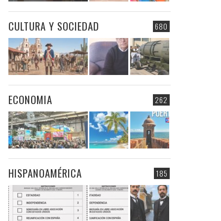
CULTURA Y SOCIEDAD
680
ECONOMIA
262
HISPANOAMÉRICA
185