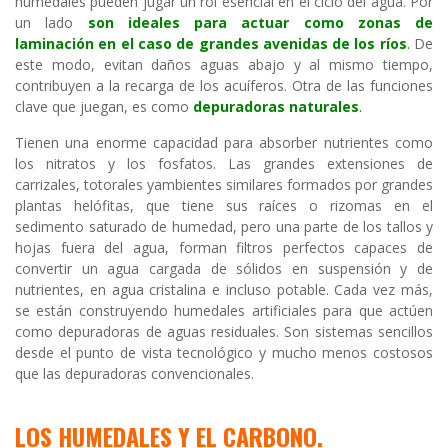
humedales pueden jugar un rol esencial en el ciclo del agua. Por
un lado
son ideales para actuar como zonas de
laminación en el caso de grandes avenidas de los ríos
.
De
este modo, evitan daños aguas abajo y al mismo tiempo,
contribuyen a la recarga de los acuíferos. Otra de las funciones
clave que juegan, es como
depuradoras naturales
.
Tienen una enorme capacidad para absorber nutrientes como
los nitratos y los fosfatos. Las grandes extensiones de
carrizales, totorales yambientes similares formados por grandes
plantas helófitas, que tiene sus raíces o rizomas en el
sedimento saturado de humedad, pero una parte de los tallos y
hojas fuera del agua, forman filtros perfectos capaces de
convertir un agua cargada de sólidos en suspensión y de
nutrientes, en agua cristalina e incluso potable. Cada vez más,
se están construyendo humedales artificiales para que actúen
como depuradoras de aguas residuales. Son sistemas sencillos
desde el punto de vista tecnológico y mucho menos costosos
que las depuradoras convencionales.
LOS HUMEDALES Y EL CARBONO.