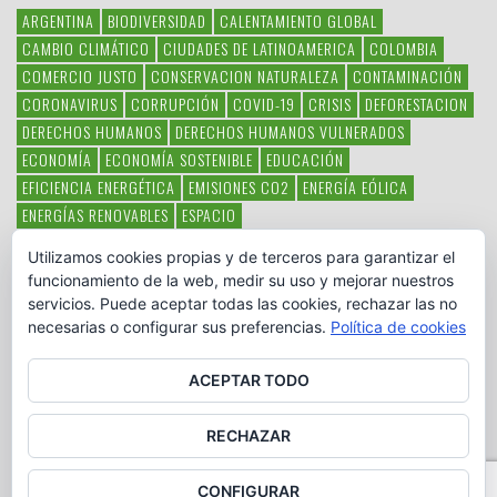
ARGENTINA
BIODIVERSIDAD
CALENTAMIENTO GLOBAL
CAMBIO CLIMÁTICO
CIUDADES DE LATINOAMERICA
COLOMBIA
COMERCIO JUSTO
CONSERVACION NATURALEZA
CONTAMINACIÓN
CORONAVIRUS
CORRUPCIÓN
COVID-19
CRISIS
DEFORESTACION
DERECHOS HUMANOS
DERECHOS HUMANOS VULNERADOS
ECONOMÍA
ECONOMÍA SOSTENIBLE
EDUCACIÓN
EFICIENCIA ENERGÉTICA
EMISIONES CO2
ENERGÍA EÓLICA
ENERGÍAS RENOVABLES
ESPACIO
ESPECIES EN PELIGRO DE EXTINCIÓN
FAUNA LATINOAMERICANA
Utilizamos cookies propias y de terceros para garantizar el
HAMBRE
LATINOAMÉRICA
MEDIO AMBIENTE
MÉXICO
funcionamiento de la web, medir su uso y mejorar nuestros
OBJETIVOS DEL MILENIO
ONGS
PAZ
POBREZA
POESÍA
POLITICA
servicios. Puede aceptar todas las cookies, rechazar las no
PUEBLOS INDÍGENAS
RSC
RSE
SOBERANÍA ALIMENTARIA
necesarias o configurar sus preferencias.
Política de cookies
SOLIDARIDAD
SOSTENIBILIDAD
TECNOLOGÍA
VERTIDO PETROLEO
VIOLENCIA DE GÉNERO.
ACEPTAR TODO
RECHAZAR
CONFIGURAR