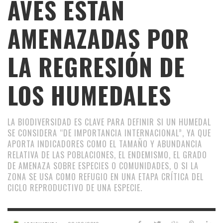
AVES ESTÁN
AMENAZADAS POR
LA REGRESIÓN DE
LOS HUMEDALES
LA BIODIVERSIDAD ES CLAVE PARA DEFINIR SI UN HUMEDAL
SE CONSIDERA “DE IMPORTANCIA INTERNACIONAL”, YA QUE
APORTA INDICADORES COMO EL TAMAÑO Y ABUNDANCIA
RELATIVA DE LAS POBLACIONES, EL ENDEMISMO, EL GRADO
DE AMENAZA SOBRE ESPECIES O COMUNIDADES, O SI LA
ZONA SE USA COMO REFUGIO EN UNA ETAPA CRÍTICA DEL
CICLO REPRODUCTIVO DE UNA ESPECIE.