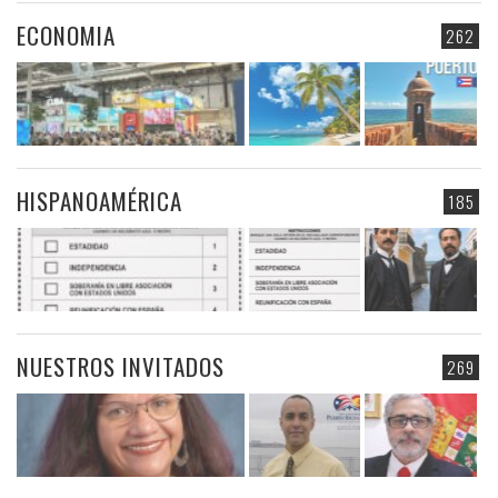
ECONOMIA
262
HISPANOAMÉRICA
185
NUESTROS INVITADOS
269