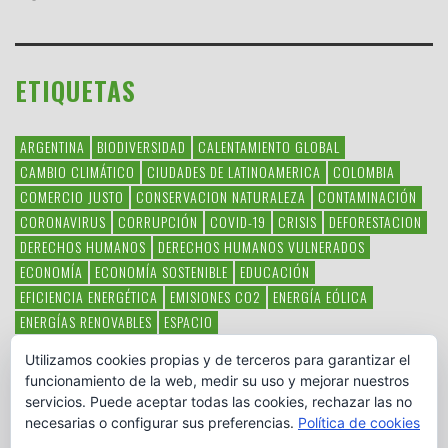
ETIQUETAS
ARGENTINA
BIODIVERSIDAD
CALENTAMIENTO GLOBAL
CAMBIO CLIMÁTICO
CIUDADES DE LATINOAMERICA
COLOMBIA
COMERCIO JUSTO
CONSERVACION NATURALEZA
CONTAMINACIÓN
CORONAVIRUS
CORRUPCIÓN
COVID-19
CRISIS
DEFORESTACION
DERECHOS HUMANOS
DERECHOS HUMANOS VULNERADOS
ECONOMÍA
ECONOMÍA SOSTENIBLE
EDUCACIÓN
EFICIENCIA ENERGÉTICA
EMISIONES CO2
ENERGÍA EÓLICA
ENERGÍAS RENOVABLES
ESPACIO
ESPECIES EN PELIGRO DE EXTINCIÓN
FAUNA LATINOAMERICANA
Utilizamos cookies propias y de terceros para garantizar el
HAMBRE
LATINOAMÉRICA
MEDIO AMBIENTE
MÉXICO
funcionamiento de la web, medir su uso y mejorar nuestros
OBJETIVOS DEL MILENIO
ONGS
PAZ
POBREZA
POESÍA
POLITICA
servicios. Puede aceptar todas las cookies, rechazar las no
PUEBLOS INDÍGENAS
RSC
RSE
SOBERANÍA ALIMENTARIA
necesarias o configurar sus preferencias.
Política de cookies
SOLIDARIDAD
SOSTENIBILIDAD
TECNOLOGÍA
VERTIDO PETROLEO