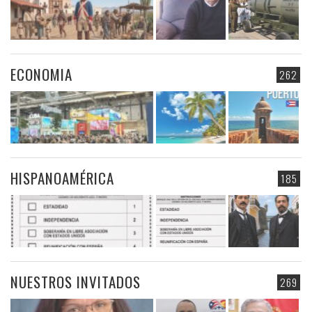
ECONOMIA
262
HISPANOAMÉRICA
185
NUESTROS INVITADOS
269