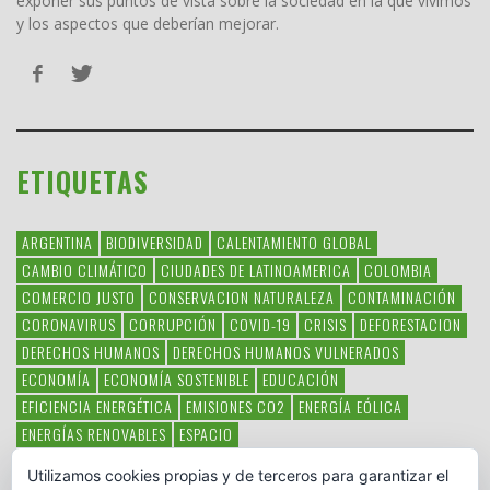
exponer sus puntos de vista sobre la sociedad en la que vivimos
y los aspectos que deberían mejorar.
ETIQUETAS
ARGENTINA
BIODIVERSIDAD
CALENTAMIENTO GLOBAL
CAMBIO CLIMÁTICO
CIUDADES DE LATINOAMERICA
COLOMBIA
COMERCIO JUSTO
CONSERVACION NATURALEZA
CONTAMINACIÓN
CORONAVIRUS
CORRUPCIÓN
COVID-19
CRISIS
DEFORESTACION
DERECHOS HUMANOS
DERECHOS HUMANOS VULNERADOS
ECONOMÍA
ECONOMÍA SOSTENIBLE
EDUCACIÓN
EFICIENCIA ENERGÉTICA
EMISIONES CO2
ENERGÍA EÓLICA
ENERGÍAS RENOVABLES
ESPACIO
ESPECIES EN PELIGRO DE EXTINCIÓN
FAUNA LATINOAMERICANA
Utilizamos cookies propias y de terceros para garantizar el
HAMBRE
LATINOAMÉRICA
MEDIO AMBIENTE
MÉXICO