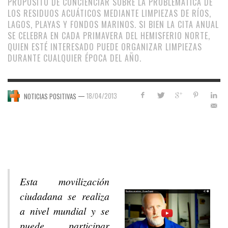
PROPÓSITO DE CONCIENCIAR SOBRE LA PROBLEMÁTICA DE
LOS RESIDUOS ACUÁTICOS MEDIANTE LIMPIEZAS DE RÍOS,
LAGOS, PLAYAS Y FONDOS MARINOS. SI BIEN LA CITA ANUAL
SE CELEBRA EN CADA PRIMAVERA DEL HEMISFERIO NORTE,
QUIEN ESTÉ INTERESADO PUEDE ORGANIZAR LIMPIEZAS
DURANTE CUALQUIER ÉPOCA DEL AÑO.
—
18/04/2013
NOTICIAS POSITIVAS
Esta movilización
ciudadana se realiza
a nivel mundial y se
puede participar