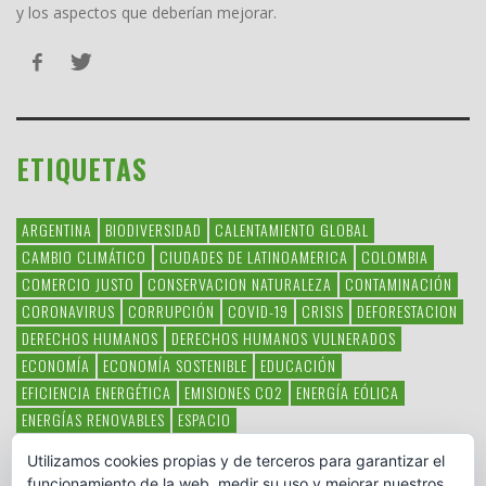
y los aspectos que deberían mejorar.
ETIQUETAS
ARGENTINA
BIODIVERSIDAD
CALENTAMIENTO GLOBAL
CAMBIO CLIMÁTICO
CIUDADES DE LATINOAMERICA
COLOMBIA
COMERCIO JUSTO
CONSERVACION NATURALEZA
CONTAMINACIÓN
CORONAVIRUS
CORRUPCIÓN
COVID-19
CRISIS
DEFORESTACION
DERECHOS HUMANOS
DERECHOS HUMANOS VULNERADOS
ECONOMÍA
ECONOMÍA SOSTENIBLE
EDUCACIÓN
EFICIENCIA ENERGÉTICA
EMISIONES CO2
ENERGÍA EÓLICA
ENERGÍAS RENOVABLES
ESPACIO
ESPECIES EN PELIGRO DE EXTINCIÓN
FAUNA LATINOAMERICANA
Utilizamos cookies propias y de terceros para garantizar el
HAMBRE
LATINOAMÉRICA
MEDIO AMBIENTE
MÉXICO
funcionamiento de la web, medir su uso y mejorar nuestros