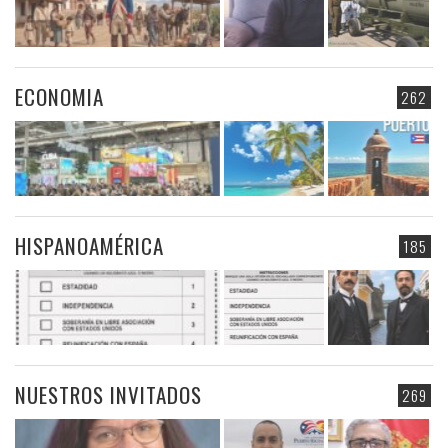
ECONOMIA
262
HISPANOAMÉRICA
185
NUESTROS INVITADOS
269