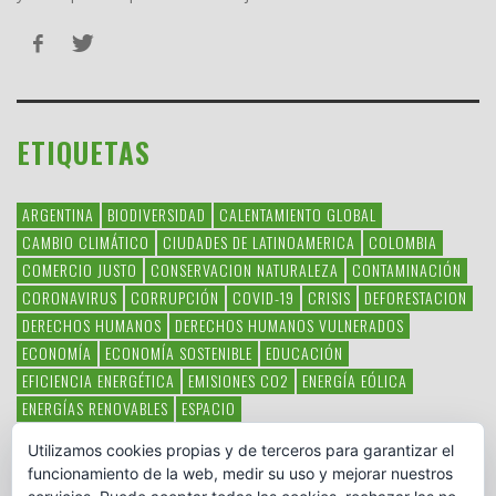
ETIQUETAS
ARGENTINA
BIODIVERSIDAD
CALENTAMIENTO GLOBAL
CAMBIO CLIMÁTICO
CIUDADES DE LATINOAMERICA
COLOMBIA
COMERCIO JUSTO
CONSERVACION NATURALEZA
CONTAMINACIÓN
CORONAVIRUS
CORRUPCIÓN
COVID-19
CRISIS
DEFORESTACION
DERECHOS HUMANOS
DERECHOS HUMANOS VULNERADOS
ECONOMÍA
ECONOMÍA SOSTENIBLE
EDUCACIÓN
EFICIENCIA ENERGÉTICA
EMISIONES CO2
ENERGÍA EÓLICA
ENERGÍAS RENOVABLES
ESPACIO
ESPECIES EN PELIGRO DE EXTINCIÓN
FAUNA LATINOAMERICANA
Utilizamos cookies propias y de terceros para garantizar el
HAMBRE
LATINOAMÉRICA
MEDIO AMBIENTE
MÉXICO
funcionamiento de la web, medir su uso y mejorar nuestros
OBJETIVOS DEL MILENIO
ONGS
PAZ
POBREZA
POESÍA
POLITICA