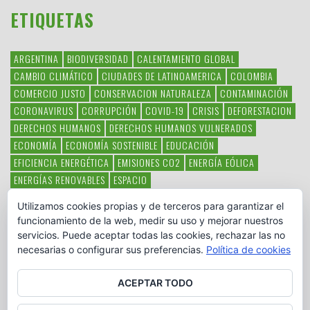
ETIQUETAS
ARGENTINA
BIODIVERSIDAD
CALENTAMIENTO GLOBAL
CAMBIO CLIMÁTICO
CIUDADES DE LATINOAMERICA
COLOMBIA
COMERCIO JUSTO
CONSERVACION NATURALEZA
CONTAMINACIÓN
CORONAVIRUS
CORRUPCIÓN
COVID-19
CRISIS
DEFORESTACION
DERECHOS HUMANOS
DERECHOS HUMANOS VULNERADOS
ECONOMÍA
ECONOMÍA SOSTENIBLE
EDUCACIÓN
EFICIENCIA ENERGÉTICA
EMISIONES CO2
ENERGÍA EÓLICA
ENERGÍAS RENOVABLES
ESPACIO
ESPECIES EN PELIGRO DE EXTINCIÓN
FAUNA LATINOAMERICANA
Utilizamos cookies propias y de terceros para garantizar el
HAMBRE
LATINOAMÉRICA
MEDIO AMBIENTE
MÉXICO
funcionamiento de la web, medir su uso y mejorar nuestros
OBJETIVOS DEL MILENIO
ONGS
PAZ
POBREZA
POESÍA
POLITICA
servicios. Puede aceptar todas las cookies, rechazar las no
PUEBLOS INDÍGENAS
RSC
RSE
SOBERANÍA ALIMENTARIA
necesarias o configurar sus preferencias.
Política de cookies
SOLIDARIDAD
SOSTENIBILIDAD
TECNOLOGÍA
VERTIDO PETROLEO
VIOLENCIA DE GÉNERO.
ACEPTAR TODO