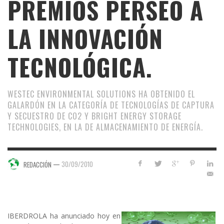
PREMIOS PERSEO A
LA INNOVACIÓN
TECNOLÓGICA.
WESTEC ENVIRONMENTAL SOLUTIONS HA OBTENIDO EL
GALARDÓN EN LA CATEGORÍA DE TECNOLOGÍAS DE CAPTURA
Y SECUESTRO DE CO2 Y BRIGHT ENERGY STORAGE
TECHNOLOGIES, EN LA DE ALMACENAMIENTO DE ENERGÍA.
—
30/09/2010
REDACCIÓN
IBERDROLA ha anunciado hoy en