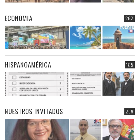
ECONOMIA
262
HISPANOAMÉRICA
185
NUESTROS INVITADOS
269