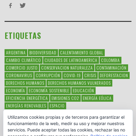
ETIQUETAS
ARGENTINA
BIODIVERSIDAD
CALENTAMIENTO GLOBAL
CAMBIO CLIMÁTICO
CIUDADES DE LATINOAMERICA
COLOMBIA
COMERCIO JUSTO
CONSERVACION NATURALEZA
CONTAMINACIÓN
CORONAVIRUS
CORRUPCIÓN
COVID-19
CRISIS
DEFORESTACION
DERECHOS HUMANOS
DERECHOS HUMANOS VULNERADOS
ECONOMÍA
ECONOMÍA SOSTENIBLE
EDUCACIÓN
EFICIENCIA ENERGÉTICA
EMISIONES CO2
ENERGÍA EÓLICA
ENERGÍAS RENOVABLES
ESPACIO
ESPECIES EN PELIGRO DE EXTINCIÓN
FAUNA LATINOAMERICANA
Utilizamos cookies propias y de terceros para garantizar el
HAMBRE
LATINOAMÉRICA
MEDIO AMBIENTE
MÉXICO
funcionamiento de la web, medir su uso y mejorar nuestros
OBJETIVOS DEL MILENIO
ONGS
PAZ
POBREZA
POESÍA
POLITICA
servicios. Puede aceptar todas las cookies, rechazar las no
PUEBLOS INDÍGENAS
RSC
RSE
SOBERANÍA ALIMENTARIA