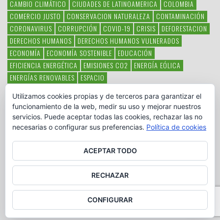
CAMBIO CLIMÁTICO
CIUDADES DE LATINOAMERICA
COLOMBIA
COMERCIO JUSTO
CONSERVACION NATURALEZA
CONTAMINACIÓN
CORONAVIRUS
CORRUPCIÓN
COVID-19
CRISIS
DEFORESTACION
DERECHOS HUMANOS
DERECHOS HUMANOS VULNERADOS
ECONOMÍA
ECONOMÍA SOSTENIBLE
EDUCACIÓN
EFICIENCIA ENERGÉTICA
EMISIONES CO2
ENERGÍA EÓLICA
ENERGÍAS RENOVABLES
ESPACIO
ESPECIES EN PELIGRO DE EXTINCIÓN
FAUNA LATINOAMERICANA
Utilizamos cookies propias y de terceros para garantizar el
HAMBRE
LATINOAMÉRICA
MEDIO AMBIENTE
MÉXICO
funcionamiento de la web, medir su uso y mejorar nuestros
OBJETIVOS DEL MILENIO
ONGS
PAZ
POBREZA
POESÍA
POLITICA
servicios. Puede aceptar todas las cookies, rechazar las no
PUEBLOS INDÍGENAS
RSC
RSE
SOBERANÍA ALIMENTARIA
necesarias o configurar sus preferencias.
Política de cookies
SOLIDARIDAD
SOSTENIBILIDAD
TECNOLOGÍA
VERTIDO PETROLEO
VIOLENCIA DE GÉNERO.
ACEPTAR TODO
RECHAZAR
CONFIGURAR
Copyright © www.otromundoesposible.net. All Rights Reserved.