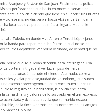
tre Aranjuez y Alcázar de San Juan. Finalmente, la policía
 clásicas perforaciones que hacía entonces el servicio de
enta ante la policía diciendo que tiene en su poder tres billetes
ervicio ese mismo día, para ir hasta Alcázar de San Juan a
dicha localidad tres personas más; al llegar a Madrid, le
rchó.
e la calle Toledo, en donde vive Antonio Teruel López junto
r la banda para repartirse el botín tras lo cual no se les
unos churros dejándose ver por la vecindad, de verdad que no
a, por lo que se la llevan detenida para interrogarla. Esa
o. La portera, intrigada al ver luz en piso de Teruel
do una detonación sacude el silencio. Alarmada, corre a
s calles y velar por la seguridad del vecindario), que suben
ran una escena sobrecogedora: Teruel yace muerto, con un
inucioso registro de la habitación, la policía encuentra
la cama dinero y valores de lo sustraído en el tren expreso.
ose acorralada y desolada, revela que su marido estaba
habitable) de la finca. Además, da los nombres de los amigos
orio Sánchez Molina.