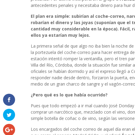
antecedentes penales y necesitaba dinero para huir de
El plan era simple: subirían al coche-correo, na
robarían el dinero y las joyas (suponían que el
cantidad muy considerable en la época). Fácil, r
ellos ya estarían muy lejos.
La primera señal de que algo no iba bien la noche de 
la portezuela del coche-correo para hacer entrega de
estación intentó romper la ventanilla, pero el tren p
Villa del Río, Córdoba, donde la situación fue similar
oficiales se habían dormido y así el expreso llegó a 
responder nadie desde dentro, forzaron la puerta, en
medio de un gran charco de sangre y el vagón-correo
¿Pero qué es lo que había ocurrido?
Pues que todo empezó a ir mal cuando José Donday s
comprar un narcótico que, mezclado con el vino, dorm
simple botella de coñac o de vino, según las versione
Los encargados del coche correo de aquel día eran el