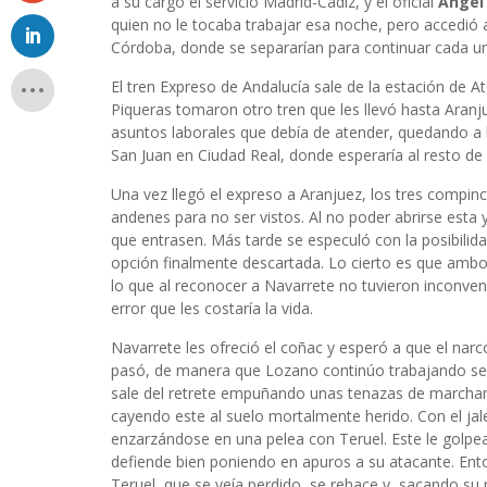
a su cargo el servicio Madrid-Cádiz, y el oficial
Ángel 
quien no le tocaba trabajar esa noche, pero accedió 
Córdoba, donde se separarían para continuar cada un
El tren Expreso de Andalucía sale de la estación de A
Piqueras tomaron otro tren que les llevó hasta Aranj
asuntos laborales que debía de atender, quedando a l
San Juan en Ciudad Real, donde esperaría al resto de
Una vez llegó el expreso a Aranjuez, los tres compinc
andenes para no ser vistos. Al no poder abrirse esta
que entrasen. Más tarde se especuló con la posibili
opción finalmente descartada. Lo cierto es que ambos
lo que al reconocer a Navarrete no tuvieron inconveni
error que les costaría la vida.
Navarrete les ofreció el coñac y esperó a que el narcó
pasó, de manera que Lozano continúo trabajando sent
sale del retrete empuñando unas tenazas de marcha
cayendo este al suelo mortalmente herido. Con el jal
enzarzándose en una pelea con Teruel. Este le golpea
defiende bien poniendo en apuros a su atacante. Ento
Teruel, que se veía perdido, se rehace y, sacando su 