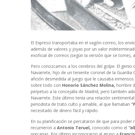
El Expreso transportaba en el vagón-correo, los env
además de valores y joyas por un valor indeterminado
exoficial de correos (según la versión que se tome), 
Pero conozcamos a los cerebros del golpe. El genio 
Navarrete, hijo de un teniente coronel de la Guardia 
afición desmedida al juego que le causaba inmensos
sobre todo con
Honorio Sánchez Molina,
hombre de
perpetuo a la concejalía de Madrid, pero también adicto
Navarrete. Este último tenía una relación sentimenta
periodista de trato culto y amable, al que llamaban
“P
necesitado de dinero fácil y rápido.
En su planificación se percataron de que para poder r
recurrieron a
Antonio Teruel,
conocido como el
“al
precarias. Por último incorporaron al grupo a
Franci