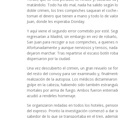
matándolo. Todo ha ido mal, nada ha salido según l
doble crimen, los tres compinches saquean el coche-c
toman el dinero que tienen a mano y todo lo de valo
Juan, donde les esperaba Donday.
Y aquí viene el segundo error cometido por esté. Seg
regresarían a Madrid, sin embargo en vez de robarlo, 
San Juan para recoger a sus compinches, a quienes no
Afortunadamente y aunque nerviosos y tensos, nada le
dejaron marchar. Tras repartirse el escaso botín rob
dispersaron por la ciudad.
Una vez descubierto el crimen, un gran revuelo se f
del resto del convoy para ser examinado y, finalmente
realización de la autopsia. Los médicos dictaminaro
golpe en la cabeza, habiendo sido también estrangul
mortales por arma de fuego. Ambos fueron enterrad
acudió a rendirles homenaje.
Se organizaron redadas en todos los hoteles, pension
del expreso. Pronto la investigación comenzó a dar s
sabedor de lo que se transportaba en el tren, además