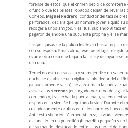
forense de estos, que el crimen debió de cometerse en
difundió que los billetes robados debían de llevar las
Correos.
Miguel Pedrero,
conductor del taxi se pres
perforados, declara que un hombre joven alquiló su s
recoger a unos amigos. Y así fue, subiendo al taxi en 
pagaron dejándole una suculenta propina y él se ma
Las pesquisas de la policía les llevan hasta un piso d
con su esposa. Para colmo, ese fue el lugar elegido po
ocurre otra cosa que bajar a la calle y desayunarse 
dan una.
Teruel no está en su casa y su mujer dice no saber nad
noche se establece una vigilancia alrededor del edifici
(supuestamente vacío), se aproxima a la puerta, cuan
avisar a los
serenos
(encargado nocturno de vigilar la
corriendo y, tras echar la puerta abajo, se encuent
disparo en la sien. Se ha quitado la vida. Durante el m
cuidadosamente ocultos entre los barrotes huecos de 
Ante esta situación, Carmen Atienza, la viuda, viénd
escondido en un guardillón (buhardilla pequeña y no 
de su marido, destacando entre ellos uno, el de Hon