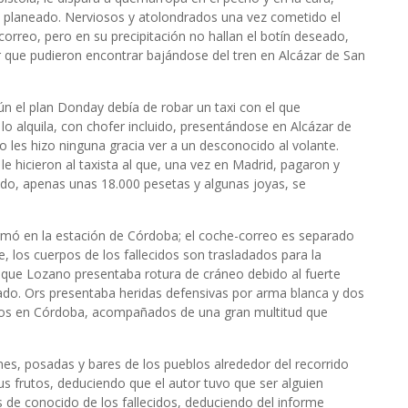
o planeado. Nerviosos y atolondrados una vez cometido el
orreo, pero en su precipitación no hallan el botín deseado,
r que pudieron encontrar bajándose del tren en Alcázar de San
ún el plan Donday debía de robar un taxi con el que
lo alquila, con chofer incluido, presentándose en Alcázar de
 les hizo ninguna gracia ver a un desconocido al volante.
 hicieron al taxista al que, una vez en Madrid, pagaron y
ado, apenas unas 18.000 pesetas y algunas joyas, se
ormó en la estación de Córdoba; el coche-correo es separado
, los cuerpos de los fallecidos son trasladados para la
n que Lozano presentaba rotura de cráneo debido al fuerte
ado. Ors presentaba heridas defensivas por arma blanca y dos
os en Córdoba, acompañados de una gran multitud que
es, posadas y bares de los pueblos alrededor del recorrido
us frutos, deduciendo que el autor tuvo que ser alguien
 de conocido de los fallecidos, deduciendo del informe