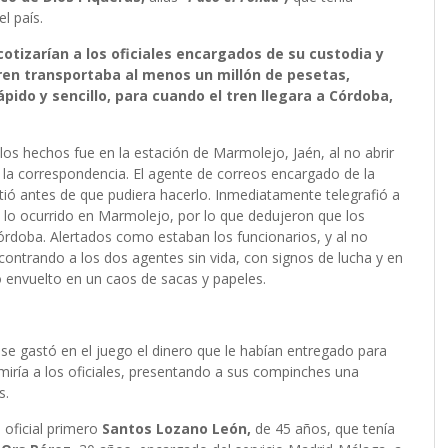
l país.
rcotizarían a los oficiales encargados de su custodia y
 tren transportaba al menos un millón de pesetas,
ápido y sencillo, para cuando el tren llegara a Córdoba,
los hechos fue en la estación de Marmolejo, Jaén, al no abrir
 la correspondencia. El agente de correos encargado de la
artió antes de que pudiera hacerlo. Inmediatamente telegrafió a
 a lo ocurrido en Marmolejo, por lo que dedujeron que los
Córdoba. Alertados como estaban los funcionarios, y al no
contrando a los dos agentes sin vida, con signos de lucha y en
 envuelto en un caos de sacas y papeles.
e gastó en el juego el dinero que le habían entregado para
iría a los oficiales, presentando a sus compinches una
s.
 oficial primero
Santos Lozano León,
de 45 años, que tenía