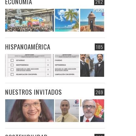
ECONOMIA
262
HISPANOAMÉRICA
185
NUESTROS INVITADOS
269