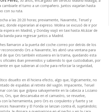
Ors Pérez,
30 años, encargado del servicio Madrid-Málaga, a
a cambiarle el turno a un compañero. Juntos viajarían hasta
o con su ruta.
tocha a las 20:20 horas; previamente, Navarrete, Teruel y
uez, donde esperarían al expreso. Molina se excusó de ir por
a espera en Madrid, y Donday viajó en taxi hasta Alcázar de
 la banda para regresar juntos a Madrid.
hes llamaron a la puerta del coche-correo por detrás de los
 y reconociendo Ors a Navarrete, les abrió una ventana para
dad de que Ors también estuviera en la trama, quedando esta
 oficiales iban prevenidos y sabiendo lo que custodiaban, por
ente en que subieran al coche para reforzar la seguridad,
tico disuelto en él hiciera efecto, algo que, lógicamente, no
ado de espaldas al retrete del vagón. Impaciente, Teruel
mar con las que golpea salvajemente en la cabeza a Lozano
eo, Ors, que descansaba en el camastro, se revuelve,
 con la herramienta, pero Ors es corpulento y fuerte y se
nces Navarrete y El Fonda se lanzan contra él, sujetándolo;
pistola, le dispara a quemarropa en el pecho y en la cara,