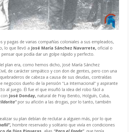
íos y pagas de varias compañías coloniales a sus empleados,
, lo que llevó a
José María Sánchez Navarrete,
oficial o
a pensar que podía dar un golpe rápido y perfecto.
del plan era, como hemos dicho, José María Sánchez
Civil, de carácter simpático y con don de gentes, pero con una
 quebraderos de cabeza a causa de sus deudas, contraídas
 negocios dueño de la pensión “La Internacional” y aspirante
 al juego. Él fue el que insufló la idea del robo fácil a
l con
José Donday,
natural de Fray Benito, Holguín, Cuba,
ildorita”
por su afición a las drogas, por lo tanto, también
ealizar su plan debían de reclutar a alguien más, por lo que
bañil”,
hombre reservado y solitario que vivía en condiciones
sco de Dios Piqueras,
alias
“Paco el Fonda”,
que tenía