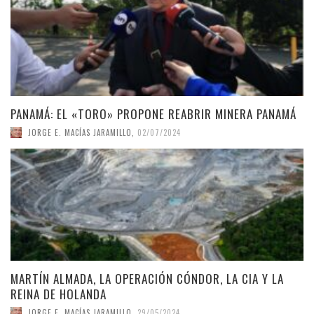
PANAMÁ: EL «TORO» PROPONE REABRIR MINERA PANAMÁ
JORGE E. MACÍAS JARAMILLO
,
02/07/2024
MARTÍN ALMADA, LA OPERACIÓN CÓNDOR, LA CIA Y LA
REINA DE HOLANDA
JORGE E. MACÍAS JARAMILLO
,
29/05/2024