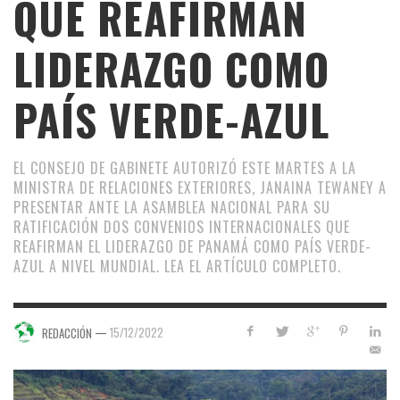
QUE REAFIRMAN
LIDERAZGO COMO
PAÍS VERDE-AZUL
EL CONSEJO DE GABINETE AUTORIZÓ ESTE MARTES A LA
MINISTRA DE RELACIONES EXTERIORES, JANAINA TEWANEY A
PRESENTAR ANTE LA ASAMBLEA NACIONAL PARA SU
RATIFICACIÓN DOS CONVENIOS INTERNACIONALES QUE
REAFIRMAN EL LIDERAZGO DE PANAMÁ COMO PAÍS VERDE-
AZUL A NIVEL MUNDIAL. LEA EL ARTÍCULO COMPLETO.
—
15/12/2022
REDACCIÓN