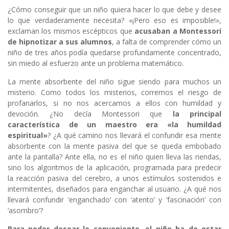
¿Cómo conseguir que un niño quiera hacer lo que debe y desee
lo que verdaderamente necesita? «¡Pero eso es imposible!»,
exclaman los mismos escépticos que
acusaban a Montessori
de hipnotizar a sus alumnos
, a falta de comprender cómo un
niño de tres años podía quedarse profundamente concentrado,
sin miedo al esfuerzo ante un problema matemático.
La mente absorbente del niño sigue siendo para muchos un
misterio. Como todos los misterios, corremos el riesgo de
profanarlos, si no nos acercamos a ellos con humildad y
devoción. ¿No decía Montessori que
la principal
característica de un maestro era «la humildad
espiritual»
? ¿A qué camino nos llevará el confundir esa mente
absorbente con la mente pasiva del que se queda embobado
ante la pantalla? Ante ella, no es el niño quien lleva las riendas,
sino los algoritmos de la aplicación, programada para predecir
la reacción pasiva del cerebro, a unos estímulos sostenidos e
intermitentes, diseñados para enganchar al usuario. ¿A qué nos
llevará confundir ‘enganchado’ con ‘atento’ y ‘fascinación’ con
‘asombro’?
Para poder desear lo conveniente, el niño ha de estar