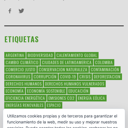
ETIQUETAS
ARGENTINA
BIODIVERSIDAD
CALENTAMIENTO GLOBAL
CAMBIO CLIMÁTICO
CIUDADES DE LATINOAMERICA
COLOMBIA
COMERCIO JUSTO
CONSERVACION NATURALEZA
CONTAMINACIÓN
CORONAVIRUS
CORRUPCIÓN
COVID-19
CRISIS
DEFORESTACION
DERECHOS HUMANOS
DERECHOS HUMANOS VULNERADOS
ECONOMÍA
ECONOMÍA SOSTENIBLE
EDUCACIÓN
EFICIENCIA ENERGÉTICA
EMISIONES CO2
ENERGÍA EÓLICA
ENERGÍAS RENOVABLES
ESPACIO
ESPECIES EN PELIGRO DE EXTINCIÓN
FAUNA LATINOAMERICANA
Utilizamos cookies propias y de terceros para garantizar el
HAMBRE
LATINOAMÉRICA
MEDIO AMBIENTE
MÉXICO
funcionamiento de la web, medir su uso y mejorar nuestros
OBJETIVOS DEL MILENIO
ONGS
PAZ
POBREZA
POESÍA
POLITICA
servicios. Puede aceptar todas las cookies, rechazar las no