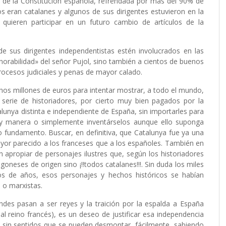
s de la Constitución española, refrendada por más del 90% de
os eran catalanes y algunos de sus dirigentes estuvieron en la
quieren participar en un futuro cambio de artículos de la
e sus dirigentes independentistas estén involucrados en las
orabilidad» del señor Pujol, sino también a cientos de buenos
rocesos judiciales y penas de mayor calado.
os millones de euros para intentar mostrar, a todo el mundo,
 serie de historiadores, por cierto muy bien pagados por la
alunya distinta e independiente de España, sin importarles para
o y manera o simplemente inventárselos aunque ello suponga
o fundamento. Buscar, en definitiva, que Catalunya fue ya una
or parecido a los franceses que a los españoles. También en
n apropiar de personajes ilustres que, según los historiadores
goneses de origen sino ¡!!todos catalanes!!!. Sin duda los miles
tos de años, esos personajes y hechos históricos se habían
 o marxistas.
ndes pasan a ser reyes y la traición por la espalda a España
al reino francés), es un deseo de justificar esa independencia
y sin sentidos que se pueden desmontar, fácilmente, sabiendo