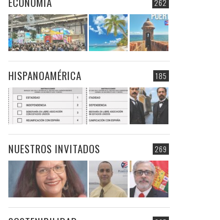
ECONOMIA
262
HISPANOAMÉRICA
185
NUESTROS INVITADOS
269