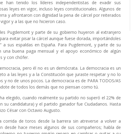
e han tenido los líderes independentistas de evadir sus
rosas leyes en vigor, incluso leyes constitucionales. Algunos de
ierra y afrontaron con dignidad la pena de cárcel por reiterados
igor y a las que no hicieron caso.
rles Pugdemont y parte de su gobierno huyeron al extranjero
para evitar pisar la cárcel aunque fuese dorada, importándoles
” a sus espaldas en España. Para Pugdemont, y parte de su
 con una buena paga mensual y el apoyo económico de algún
 y con chófer.
mocracia, pero él no es un demócrata. La democracia es un
eto a las leyes y a la Constitución que juraste respetar y no lo
anos y no de unos pocos. La democracia es de PARA TODOS/AS
ándote de todos los demás que no piensan como tú.
ha elegido, cuando realmente su partido no superó el 22% de
n su candidatura) y el partido ganador fue Ciudadanos. Hasta
 hizo César con Octavio Augusto.
corrida de toros desde la barrera sin atreverse a volver a
án desde hace meses algunos de sus compañeros; habla de
bierno no tuvieron ningún reparo en cambiar o quitar a su