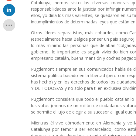
Catalunya, hemos visto las diversas maneras qu
responsabilidades ante la justicia por infringir nume
ellos, yo diría los más valientes, se quedaron en su t
incumplimientos de determinadas leyes que están en v
Otros líderes separatistas, más cobardes, como Ca
(especialmente hacia Bélgica por ser un país seguro) 
lo más mínimo las personas que dejaban “colgadas
gobierno, lo importante es seguir viviendo bien
empresario catalán, buena mansión y coches pagados
Pugdemont siempre en sus comunicados habla de de
sistema político basado en la libertad (pero con resp
has hecho) y en los derechos de todos los ciudad
Y DE TODOS/AS y no solo para ti en exclusiva olvid
Pugdemont considera que todo el pueblo catalán lo 
los votos (menos de un millón de ciudadanos votaro
se permite el lujo de elegir a su sucesor al igual que
Mientras él vive cómodamente en Alemania y ve la 
Catalunya por temor a ser encarcelado, como est
democracia y de derechos cuando él mismo y su go