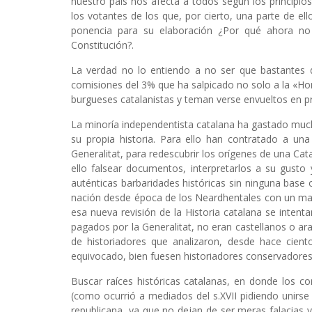
nuestro país nos afecta a todos según los principio
los votantes de los que, por cierto, una parte de ell
ponencia para su elaboración ¿Por qué ahora no 
Constitución?.
La verdad no lo entiendo a no ser que bastantes d
comisiones del 3% que ha salpicado no solo a la «Hon
burgueses catalanistas y teman verse envueltos en p
La minoría independentista catalana ha gastado much
su propia historia. Para ello han contratado a una
Generalitat, para redescubrir los orígenes de una Cat
ello falsear documentos, interpretarlos a su gust
auténticas barbaridades históricas sin ninguna base 
nación desde época de los Neardhentales con un may
esa nueva revisión de la Historia catalana se intenta
pagados por la Generalitat, no eran castellanos o ara
de historiadores que analizaron, desde hace cien
equivocado, bien fuesen historiadores conservadores
Buscar raíces históricas catalanas, en donde los co
(como ocurrió a mediados del s.XVII pidiendo unirse 
republicana, ya que no dejan de ser meras falacias 