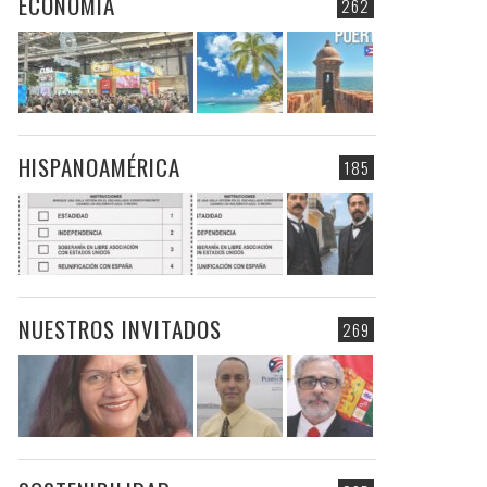
ECONOMIA
262
HISPANOAMÉRICA
185
NUESTROS INVITADOS
269