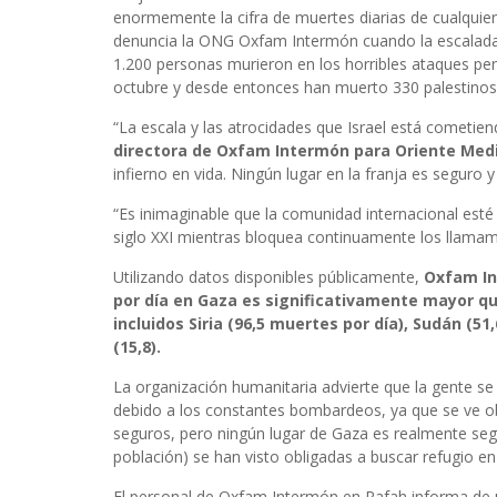
enormemente la cifra de muertes diarias de cualquier
denuncia la ONG Oxfam Intermón cuando la escalada 
1.200 personas murieron en los horribles ataques pe
octubre y desde entonces han muerto 330 palestinos 
“La escala y las atrocidades que Israel está cometi
directora de Oxfam Intermón para Oriente Med
infierno en vida. Ningún lugar en la franja es seguro 
“Es inimaginable que la comunidad internacional esté
siglo XXI mientras bloquea continuamente los llamami
Utilizando datos disponibles públicamente,
Oxfam In
por día en Gaza es significativamente mayor qu
incluidos Siria (96,5 muertes por día), Sudán (51,
(15,8).
La organización humanitaria advierte que la gente s
debido a los constantes bombardeos, ya que se ve obl
seguros, pero ningún lugar de Gaza es realmente seg
población) se han visto obligadas a buscar refugio en
El personal de Oxfam Intermón en Rafah informa de