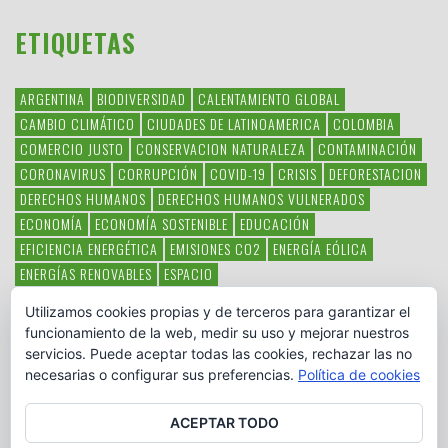
ETIQUETAS
ARGENTINA
BIODIVERSIDAD
CALENTAMIENTO GLOBAL
CAMBIO CLIMÁTICO
CIUDADES DE LATINOAMERICA
COLOMBIA
COMERCIO JUSTO
CONSERVACION NATURALEZA
CONTAMINACIÓN
CORONAVIRUS
CORRUPCIÓN
COVID-19
CRISIS
DEFORESTACION
DERECHOS HUMANOS
DERECHOS HUMANOS VULNERADOS
ECONOMÍA
ECONOMÍA SOSTENIBLE
EDUCACIÓN
EFICIENCIA ENERGÉTICA
EMISIONES CO2
ENERGÍA EÓLICA
ENERGÍAS RENOVABLES
ESPACIO
ESPECIES EN PELIGRO DE EXTINCIÓN
FAUNA LATINOAMERICANA
Utilizamos cookies propias y de terceros para garantizar el
HAMBRE
LATINOAMÉRICA
MEDIO AMBIENTE
MÉXICO
funcionamiento de la web, medir su uso y mejorar nuestros
OBJETIVOS DEL MILENIO
ONGS
PAZ
POBREZA
POESÍA
POLITICA
servicios. Puede aceptar todas las cookies, rechazar las no
PUEBLOS INDÍGENAS
RSC
RSE
SOBERANÍA ALIMENTARIA
necesarias o configurar sus preferencias.
Política de cookies
SOLIDARIDAD
SOSTENIBILIDAD
TECNOLOGÍA
VERTIDO PETROLEO
VIOLENCIA DE GÉNERO.
ACEPTAR TODO