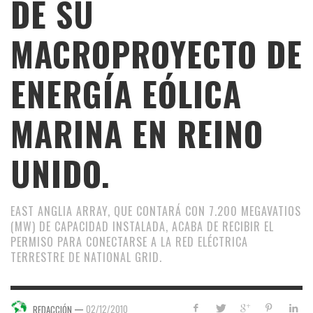
DE SU
MACROPROYECTO DE
ENERGÍA EÓLICA
MARINA EN REINO
UNIDO.
EAST ANGLIA ARRAY, QUE CONTARÁ CON 7.200 MEGAVATIOS
(MW) DE CAPACIDAD INSTALADA, ACABA DE RECIBIR EL
PERMISO PARA CONECTARSE A LA RED ELÉCTRICA
TERRESTRE DE NATIONAL GRID.
—
02/12/2010
REDACCIÓN