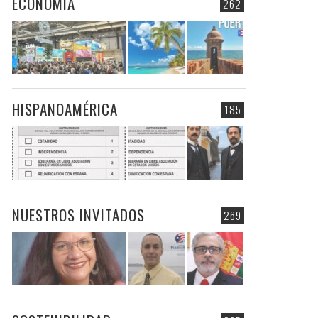
ECONOMIA
262
HISPANOAMÉRICA
185
NUESTROS INVITADOS
269