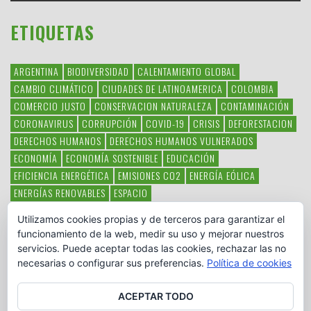
ETIQUETAS
ARGENTINA
BIODIVERSIDAD
CALENTAMIENTO GLOBAL
CAMBIO CLIMÁTICO
CIUDADES DE LATINOAMERICA
COLOMBIA
COMERCIO JUSTO
CONSERVACION NATURALEZA
CONTAMINACIÓN
CORONAVIRUS
CORRUPCIÓN
COVID-19
CRISIS
DEFORESTACION
DERECHOS HUMANOS
DERECHOS HUMANOS VULNERADOS
ECONOMÍA
ECONOMÍA SOSTENIBLE
EDUCACIÓN
EFICIENCIA ENERGÉTICA
EMISIONES CO2
ENERGÍA EÓLICA
ENERGÍAS RENOVABLES
ESPACIO
ESPECIES EN PELIGRO DE EXTINCIÓN
FAUNA LATINOAMERICANA
Utilizamos cookies propias y de terceros para garantizar el
HAMBRE
LATINOAMÉRICA
MEDIO AMBIENTE
MÉXICO
funcionamiento de la web, medir su uso y mejorar nuestros
OBJETIVOS DEL MILENIO
ONGS
PAZ
POBREZA
POESÍA
POLITICA
servicios. Puede aceptar todas las cookies, rechazar las no
PUEBLOS INDÍGENAS
RSC
RSE
SOBERANÍA ALIMENTARIA
necesarias o configurar sus preferencias.
Política de cookies
SOLIDARIDAD
SOSTENIBILIDAD
TECNOLOGÍA
VERTIDO PETROLEO
VIOLENCIA DE GÉNERO.
ACEPTAR TODO