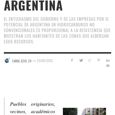
ARGENTINA
EL ENTUSIASMO DEL GOBIERNO Y DE LAS EMPRESAS POR EL
POTENCIAL DE ARGENTINA EN HIDROCARBUROS NO
CONVENCIONALES ES PROPORCIONAL A LA RESISTENCIA QUE
MUESTRAN LOS HABITANTES DE LAS ZONAS QUE ALBERGAN
ESOS RECURSOS.
—
23/05/2013
CANAL AZUL 24
Pueblos originarios,
vecinos, académicos