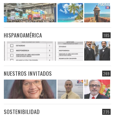
HISPANOAMÉRICA
185
NUESTROS INVITADOS
269
SOSTENIBILIDAD
235